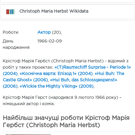
Christoph Maria Herbst Wikidata
Роботи
Актор
(20),
День
1966-02-09
народження
Крістоф Марія Гербст (Christoph Maria Herbst) - відомий з
робіт у таких проектах:
«(T)Raumschiff Surprise - Periode 1»
(2004)
,
«Космічна варта: Епізод 1» (2004)
,
«Hui Buh: The
Castle Ghost» (2006)
,
«Hui Buh, das Schlossgespenst»
(2006)
,
«Wickie the Mighty Viking» (2009)
,
Крістоф Марія Герст (народився 9 лютого 1966 року) –
німецький актор і комік.
Найбільш значущі роботи Крістоф Марія
Гербст (Christoph Maria Herbst)