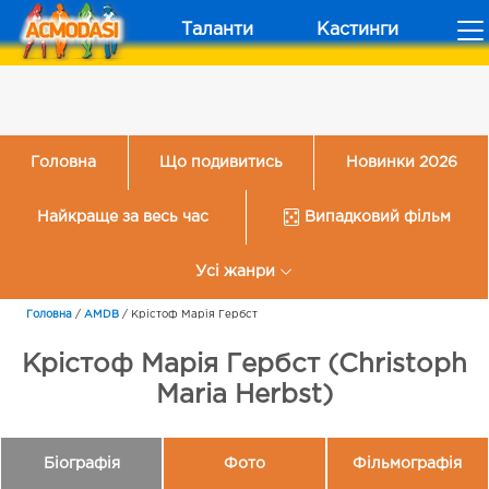
Таланти
Кастинги
Головна
Що подивитись
Новинки 2026
Найкраще за весь час
Випадковий фільм
Усі жанри
Головна
/
AMDB
/
Крістоф Марія Гербст
Крістоф Марія Гербст (Christoph
Maria Herbst)
Біографія
Фото
Фільмографія