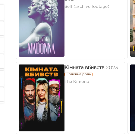
Self (archive footage)
Кімната вбивств
2023
Головна роль
The Kimono