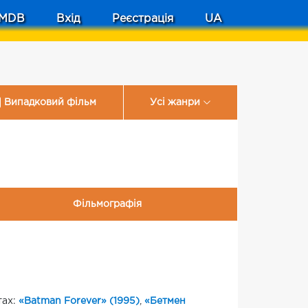
MDB
Вхід
Реєстрація
UA
Випадковий фільм
Усі жанри
Фільмографія
тах:
«Batman Forever» (1995)
,
«Бетмен