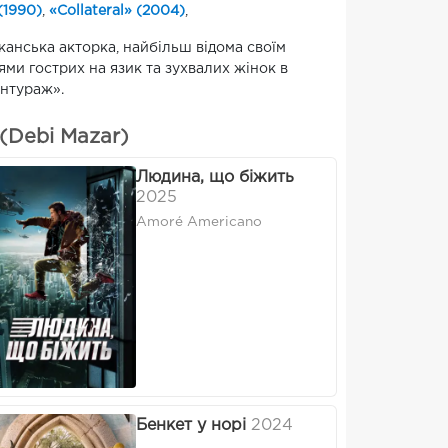
(1990)
,
«Collateral» (2004)
,
канська акторка, найбільш відома своїм
ми гострих на язик та зухвалих жінок в
Ентураж».
(Debi Mazar)
Людина, що біжить
2025
Amoré Americano
Бенкет у норі
2024