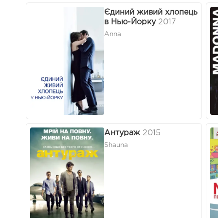
Єдиний живий хлопець
в Нью-Йорку
2017
Anna
Антураж
2015
Shauna