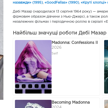
назавжди» (1995)
,
«GoodFellas» (1990)
,
«Круті хлопці» 
Дебі Мазар (народилася 13 серпня 1964 року) — амери
фірмовим образом дівчини з Нью-Джерсі, а також роля
незалежних фільмах і періодичною роллю в серіалі «
Найбільш значущі роботи Дебі Мазар 
Madonna: Confessions II
2026
Self
Becoming Madonna
2024