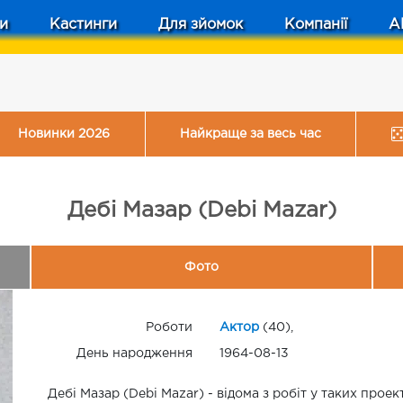
и
Кастинги
Для зйомок
Компанії
A
Новинки 2026
Найкраще за весь час
Дебі Мазар (Debi Mazar)
Фото
Роботи
Актор
(40),
День народження
1964-08-13
Дебі Мазар (Debi Mazar) - відома з робіт у таких проек