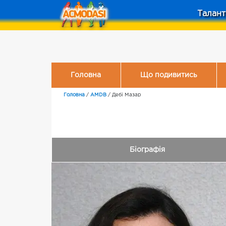
Талант
Головна
Що подивитись
Головна
/
AMDB
/
Дебі Мазар
Біографія