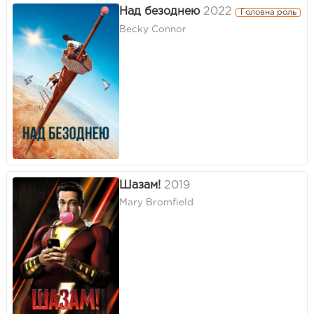
Над безоднею
2022
Головна роль
Becky Connor
Шазам!
2019
Mary Bromfield