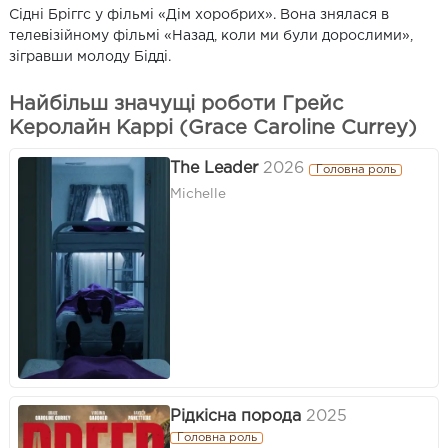
Сідні Бріггс у фільмі «Дім хоробрих». Вона знялася в
телевізійному фільмі «Назад, коли ми були дорослими»,
зігравши молоду Бідді.
Найбільш значущі роботи Грейс
Керолайн Каррі (Grace Caroline Currey)
The Leader
2026
Головна роль
Michelle
Рідкісна порода
2025
Головна роль