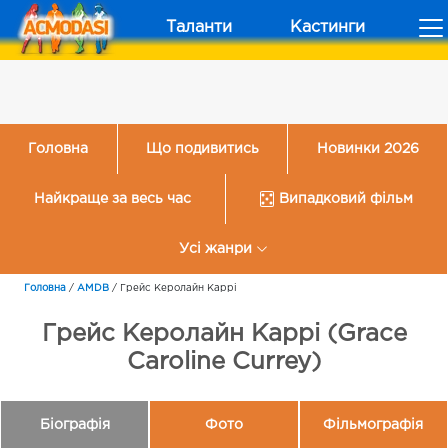
Таланти
Кастинги
Головна
Що подивитись
Новинки 2026
Найкраще за весь час
Випадковий фільм
Усі жанри
Головна
/
AMDB
/
Грейс Керолайн Каррі
Грейс Керолайн Каррі (Grace
Caroline Currey)
Біографія
Фото
Фільмографія