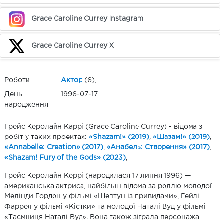
Grace Caroline Currey Instagram
Grace Caroline Currey X
Роботи
Актор
(6),
День
1996-07-17
народження
Грейс Керолайн Каррі (Grace Caroline Currey) - відома з
робіт у таких проектах:
«Shazam!» (2019)
,
«Шазам!» (2019)
,
«Annabelle: Creation» (2017)
,
«Анабель: Створення» (2017)
,
«Shazam! Fury of the Gods» (2023)
,
Грейс Керолайн Керрі (народилася 17 липня 1996) —
американська актриса, найбільш відома за роллю молодої
Мелінди Гордон у фільмі «Шептун із привидами», Гейлі
Фаррел у фільмі «Кістки» та молодої Наталі Вуд у фільмі
«Таємниця Наталі Вуд». Вона також зіграла персонажа