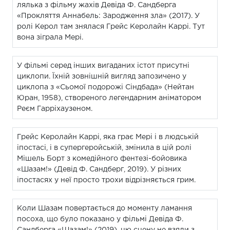
лялька з фільму жахів Девіда Ф. Сандберга
«Прокляття Аннабель: Зародження зла» (2017). У
ролі Керол там знялася Грейс Керолайн Каррі. Тут
вона зіграла Мері.
У фільмі серед інших вигаданих істот присутні
циклопи. Їхній зовнішній вигляд запозичено у
циклопа з «Сьомої подорожі Сіндбада» (Нейтан
Юран, 1958), створеного легендарним аніматором
Реєм Гарріхаузеном.
Грейс Керолайн Каррі, яка грає Мері і в людській
іпостасі, і в супергеройській, змінила в цій ролі
Мішель Борт з комедійного фентезі-бойовика
«Шазам!» (Девід Ф. Сандберг, 2019). У різних
іпостасях у неї просто трохи відрізняється грим.
Коли Шазам повертається до моменту ламання
посоха, що було показано у фільмі Девіда Ф.
Сандберга «Шазам!» (2019), цю сцену не взяли з