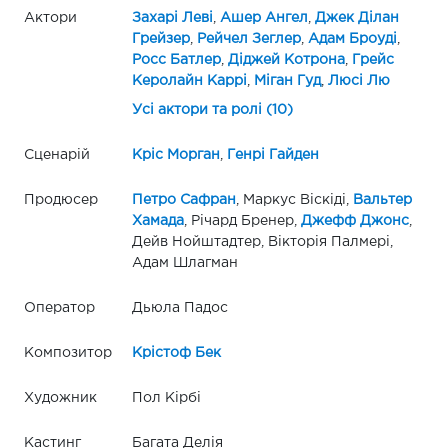
Актори
Захарі Леві
,
Ашер Ангел
,
Джек Ділан
Грейзер
,
Рейчел Зеглер
,
Адам Броуді
,
Росс Батлер
,
Діджей Котрона
,
Грейс
Керолайн Каррі
,
Міган Гуд
,
Люсі Лю
Усі актори та ролі (10)
Сценарій
Кріс Морган
,
Генрі Гайден
Продюсер
Петро Сафран
, Маркус Віскіді,
Вальтер
Хамада
, Річард Бренер,
Джефф Джонс
,
Дейв Нойштадтер, Вікторія Палмері,
Адам Шлагман
Оператор
Дьюла Падос
Композитор
Крістоф Бек
Художник
Пол Кірбі
Кастинг
Багата Делія