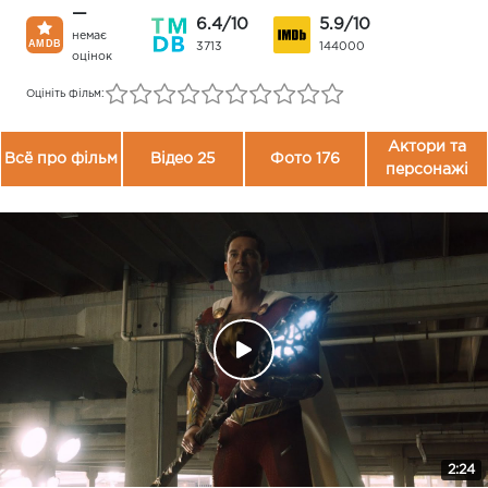
—
6.4/10
5.9/10
немає
3713
144000
оцінок
Оцініть фільм:
Актори та
Всё про фільм
Відео 25
Фото 176
персонажі
2:24