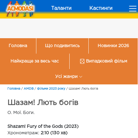
Таланти
Кастинги
Головна
Що подивитись
Новинки 2026
Найкраще за весь час
Випадковий фільм
Усі жанри
Головна
/
AMDB
/
Фільми 2023 року
/
Шазам! Лють богів
Шазам! Лють богів
О. Мої. Боги.
Shazam! Fury of the Gods (2023)
Хронометраж:
2:10 (130 хв)