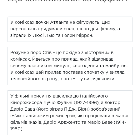
У коміксах дочки Атланта не фігурують. Цих
персонажів придумали спеціально для фільму, а
зіграли їх Люсі Лью та Гелен Міррен.
Розумне перо Стів – це похідне з «Історами» в
коміксах. Йдеться про прилад, який відкривав
своєму власникові минуле, сьогодення та майбутнє.
У коміксах цей прилад поставав спочатку у вигляді
телевізійного екрану, а потім – у вигляді книги.
У фільмі присутня відсилка до італійського
кінорежисера Лучіо Фульчі (1927-1996), а доктор
Даріо Бава (його зіграв П.Дж. Бірн) зобов’язаний
ім’ям італійським режисерам, які працювали в жанрі
фільмів жахів, Даріо Ардженто та Маріо Баве (1914-
1980).