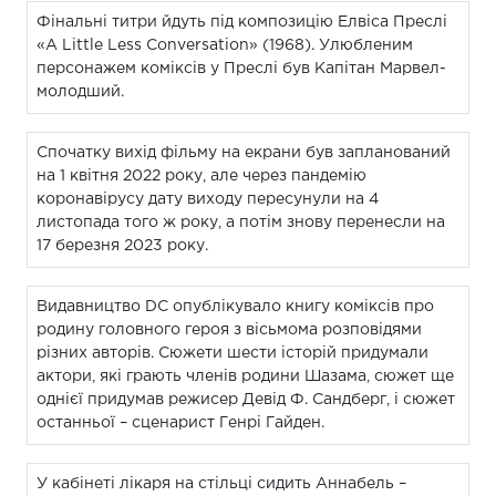
Фінальні титри йдуть під композицію Елвіса Преслі
«A Little Less Conversation» (1968). Улюбленим
персонажем коміксів у Преслі був Капітан Марвел-
молодший.
Спочатку вихід фільму на екрани був запланований
на 1 квітня 2022 року, але через пандемію
коронавірусу дату виходу пересунули на 4
листопада того ж року, а потім знову перенесли на
17 березня 2023 року.
Видавництво DC опублікувало книгу коміксів про
родину головного героя з вісьмома розповідями
різних авторів. Сюжети шести історій придумали
актори, які грають членів родини Шазама, сюжет ще
однієї придумав режисер Девід Ф. Сандберг, і сюжет
останньої – сценарист Генрі Гайден.
У кабінеті лікаря на стільці сидить Аннабель –