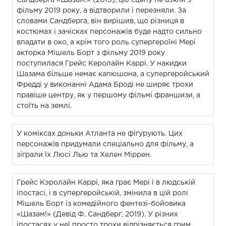
фільму 2019 року, а відтворили і перезняли. За
словами Сандберга, він вирішив, що різниця в
костюмах і зачісках персонажів буде надто сильно
впадати в око, а крім того роль супергероїні Мері
акторка Мішель Борт з фільму 2019 року
поступилася Грейс Керолайн Каррі. У накидки
Шазама більше немає капюшона, а супергеройський
Фредді у виконанні Адама Броді не ширяє трохи
правіше центру, як у першому фільмі франшизи, а
стоїть на землі.
У коміксах доньки Атланта не фігурують. Цих
персонажів придумали спеціально для фільму, а
зіграли їх Люсі Лью та Хелен Міррен.
Грейс Кэролайн Каррі, яка грає Мері і в людській
іпостасі, і в супергеройській, змінила в цій ролі
Мішель Борт із комедійного фентезі-бойовика
«Шазам!» (Девід Ф. Сандберг, 2019). У різних
іпостасях у неї просто трохи відрізняється грим.