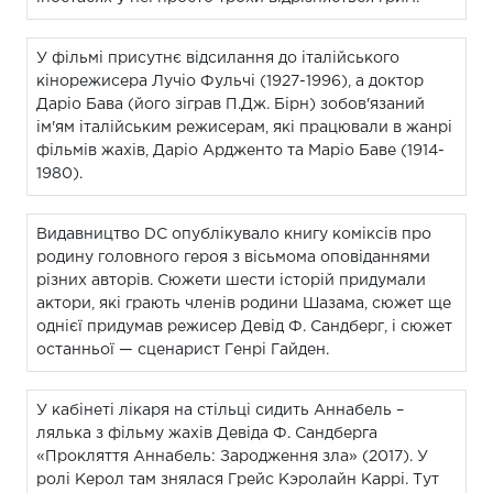
У фільмі присутнє відсилання до італійського
кінорежисера Лучіо Фульчі (1927-1996), а доктор
Даріо Бава (його зіграв П.Дж. Бірн) зобов'язаний
ім'ям італійським режисерам, які працювали в жанрі
фільмів жахів, Даріо Ардженто та Маріо Баве (1914-
1980).
Видавництво DC опублікувало книгу коміксів про
родину головного героя з вісьмома оповіданнями
різних авторів. Сюжети шести історій придумали
актори, які грають членів родини Шазама, сюжет ще
однієї придумав режисер Девід Ф. Сандберг, і сюжет
останньої — сценарист Генрі Гайден.
У кабінеті лікаря на стільці сидить Аннабель –
лялька з фільму жахів Девіда Ф. Сандберга
«Прокляття Аннабель: Зародження зла» (2017). У
ролі Керол там знялася Грейс Кэролайн Каррі. Тут