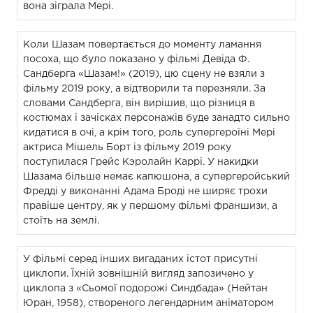
вона зіграла Мері.
Коли Шазам повертається до моменту ламання
посоха, що було показано у фільмі Девіда Ф.
Сандберга «Шазам!» (2019), цю сцену не взяли з
фільму 2019 року, а відтворили та перезняли. За
словами Сандберга, він вирішив, що різниця в
костюмах і зачісках персонажів буде занадто сильно
кидатися в очі, а крім того, роль супергероїні Мері
актриса Мішель Борт із фільму 2019 року
поступилася Грейс Кэролайн Каррі. У накидки
Шазама більше немає капюшона, а супергеройський
Фредді у виконанні Адама Броді не ширяє трохи
правіше центру, як у першому фільмі франшизи, а
стоїть на землі.
У фільмі серед інших вигаданих істот присутні
циклопи. Їхній зовнішній вигляд запозичено у
циклопа з «Сьомої подорожі Синдбада» (Нейтан
Юран, 1958), створеного легендарним аніматором