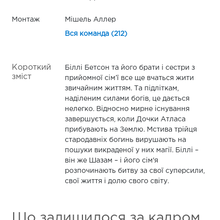
Монтаж
Мішель Аллер
Вся команда (212)
Короткий
Біллі Бетсон та його брати і сестри з
зміст
прийомної сім’ї все ще вчаться жити
звичайним життям. Та підліткам,
наділеним силами богів, це дається
нелегко. Відносно мирне існування
завершується, коли Дочки Атласа
прибувають на Землю. Мстива трійця
стародавніх богинь вирушають на
пошуки викраденої у них магії. Біллі –
він же Шазам – і його сім'я
розпочинають битву за свої суперсили,
свої життя і долю свого світу.
Що залишилося за кадром