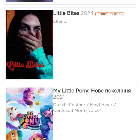
Little Bites
2024
Головна роль
Ellenor
My Little Pony: Нове покоління
2021
Dazzle Feather / Mayflower /
Confused Mom (voice)