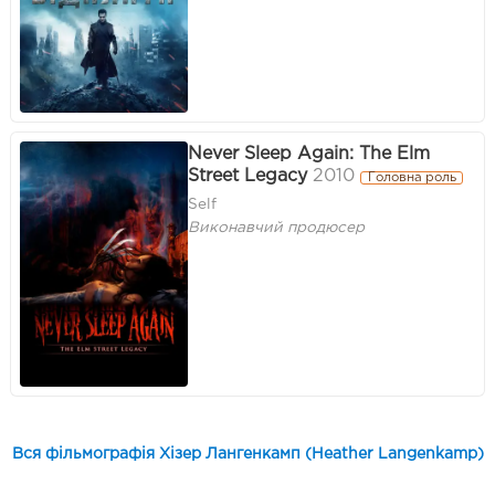
Never Sleep Again: The Elm
Street Legacy
2010
Головна роль
Self
Виконавчий продюсер
Вся фільмографія Хізер Лангенкамп (Heather Langenkamp)