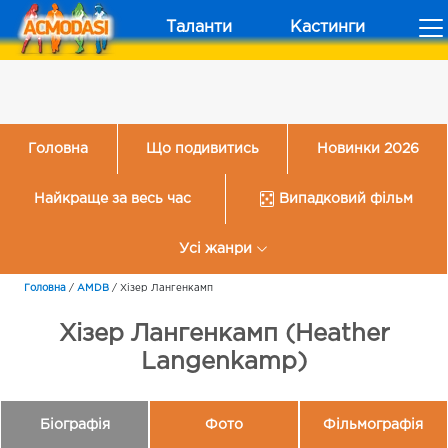
Таланти
Кастинги
Головна
Що подивитись
Новинки 2026
Найкраще за весь час
Випадковий фільм
Усі жанри
Головна
/
AMDB
/
Хізер Лангенкамп
Хізер Лангенкамп (Heather
Langenkamp)
Біографія
Фото
Фільмографія