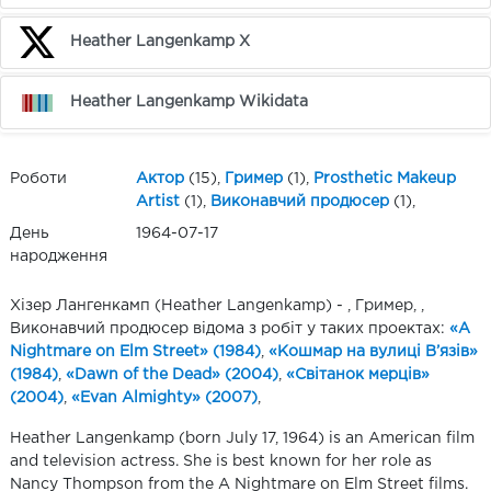
Heather Langenkamp X
Heather Langenkamp Wikidata
Роботи
Актор
(15),
Гример
(1),
Prosthetic Makeup
Artist
(1),
Виконавчий продюсер
(1),
День
1964-07-17
народження
Хізер Лангенкамп (Heather Langenkamp) - , Гример, ,
Виконавчий продюсер відома з робіт у таких проектах:
«A
Nightmare on Elm Street» (1984)
,
«Кошмар на вулиці В’язів»
(1984)
,
«Dawn of the Dead» (2004)
,
«Світанок мерців»
(2004)
,
«Evan Almighty» (2007)
,
Heather Langenkamp (born July 17, 1964) is an American film
and television actress. She is best known for her role as
Nancy Thompson from the A Nightmare on Elm Street films.