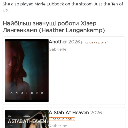
She also played Marie Lubbock on the sitcom Just the Ten of
Us.
Найбільш значущі роботи Хізер
Лангенкамп (Heather Langenkamp)
Another
2026
Головна роль
Gabrielle
A Stab At Heaven
2026
Головна роль
Katherine