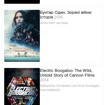
Бунтар Один. Зоряні війни:
Історія
2016
Асистент актора
Electric Boogaloo: The Wild,
Untold Story of Cannon Films
2014
Sebastian Grisbane (archive footage)
(uncredited)