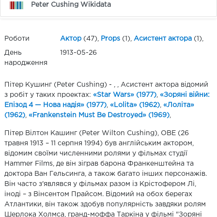
Peter Cushing Wikidata
Роботи
Актор
(47),
Props
(1),
Асистент актора
(1),
День
1913-05-26
народження
Пітер Кушинг (Peter Cushing) - , , Асистент актора відомий
з робіт у таких проектах:
«Star Wars» (1977)
,
«Зоряні війни:
Епізод 4 — Нова надія» (1977)
,
«Lolita» (1962)
,
«Лоліта»
(1962)
,
«Frankenstein Must Be Destroyed» (1969)
,
Пітер Вілтон Кашинг (Peter Wilton Cushing), OBE (26
травня 1913 – 11 серпня 1994) був англійським актором,
відомим своїми численними ролями у фільмах студії
Hammer Films, де він зіграв барона Франкенштейна та
доктора Ван Гельсинга, а також багато інших персонажів.
Він часто з'являвся у фільмах разом із Крістофером Лі,
іноді – з Вінсентом Прайсом. Відомий на обох берегах
Атлантики, він також здобув популярність завдяки ролям
Шерлока Холмса, гранд-моффа Таркіна у фільмі "Зоряні