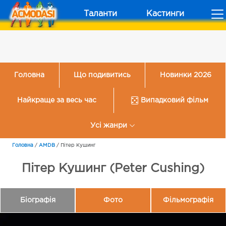
Таланти
Кастинги
Головна
Що подивитись
Новинки 2026
Найкраще за весь час
Випадковий фільм
Усі жанри
Головна
/
AMDB
/
Пітер Кушинг
Пітер Кушинг (Peter Cushing)
Біографія
Фото
Фільмографія