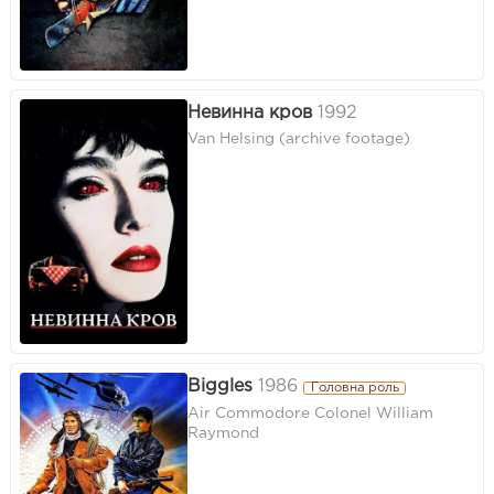
Невинна кров
1992
Van Helsing (archive footage)
Biggles
1986
Головна роль
Air Commodore Colonel William
Raymond