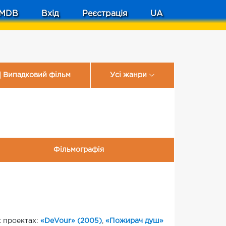
MDB
Вхід
Реєстрація
UA
Випадковий фільм
Усі жанри
Фільмографія
х проектах:
«DeVour» (2005)
,
«Пожирач душ»