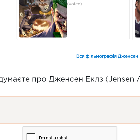
(voice)
Вся фільмографія Дженсен Е
думаєте про Дженсен Еклз (Jensen A