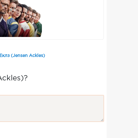
клз (Jensen Ackles)
ckles)?