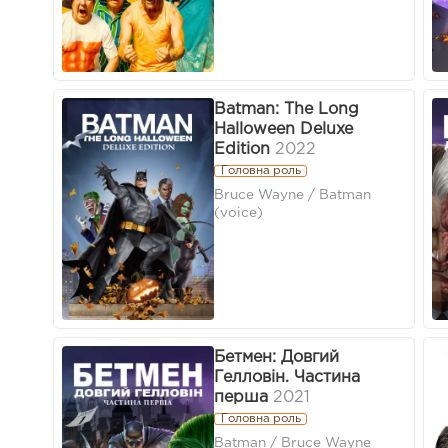
Batman: The Long
Halloween Deluxe
Edition
2022
Головна роль
Bruce Wayne / Batman
(voice)
Бетмен: Довгий
Гелловін. Частина
перша
2021
Головна роль
Batman / Bruce Wayne