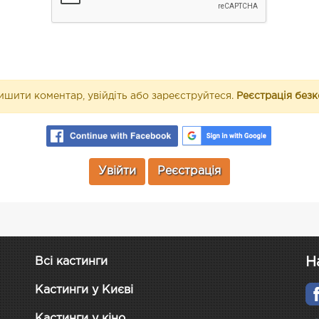
шити коментар, увійдіть або зареєструйтеся.
Реєстрація без
Увійти
Реєстрація
Н
Всі кастинги
Кастинги у Києві
Кастинги у кіно