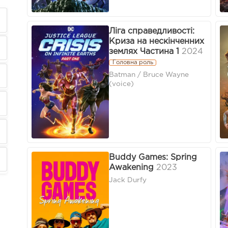
Ліга справедливості:
Криза на нескінченних
землях Частина 1
2024
Головна роль
Batman / Bruce Wayne
(voice)
Buddy Games: Spring
Awakening
2023
Jack Durfy