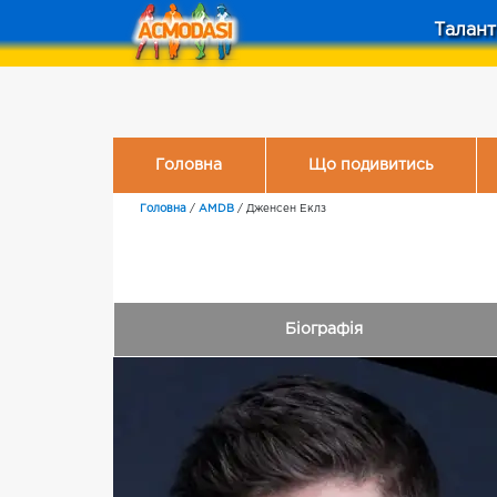
Талант
Головна
Що подивитись
Головна
/
AMDB
/
Дженсен Еклз
Біографія