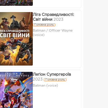
Ліга Справедливості:
Світ війни
2023
Головна роль
Batman / Officer Wayne
(voice)
Легіон Супергероїв
2023
Головна роль
Batman (voice)