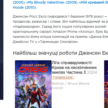
(2005)
,
«My Bloody Valentine» (2009)
,
«Мій кривавий В
Hood» (2010)
,
Дженсен Росс Еклз (народився 1 березня 1978 року) 
продюсер, режисер і співак. Він найбільш відомий за 
«Надприродне». Серед його інших популярних ролей:
оригінальному серіалі Amazon Prime «Хлопці», Ерік Бр
принесло йому кілька номінацій на премію «Денна Емм
Джейсон Тіг у «Таємницях Смолвіля».
Найбільш значущі роботи Дженсен Екл
Ліга справедливості:
Криза на нескінченних
землях Частина 3
2024
Головна роль
Batman / Bruce Wayne
(voice)