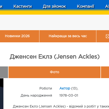
и
Кастинги
Для зйомок
Компанії
A
Новинки 2026
Найкраще за весь час
Дженсен Еклз (Jensen Ackles)
Фото
Роботи
Актор
(13),
День народження
1978-03-01
Дженсен Еклз (Jensen Ackles) - відомий з робіт у таки