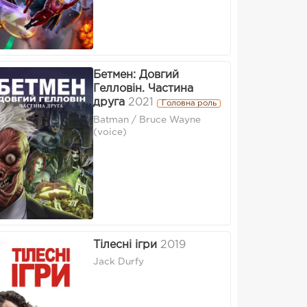
Бетмен: Довгий
Гелловін. Частина
друга
2021
Головна роль
Batman / Bruce Wayne
(voice)
Тілесні ігри
2019
Jack Durfy