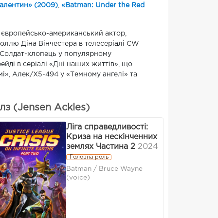
алентин» (2009)
,
«Batman: Under the Red
— європейсько-американський актор,
роллю Діна Вінчестера в телесеріалі CW
 Солдат-хлопець у популярному
ейді в серіалі «Дні наших життів», що
і», Алек/X5-494 у «Темному ангелі» та
з (Jensen Ackles)
Ліга справедливості:
Криза на нескінченних
землях Частина 2
2024
Головна роль
Batman / Bruce Wayne
(voice)