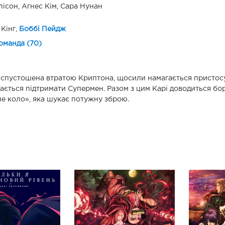
лісон, Агнес Кім, Сара Нунан
Кінг,
Боббі Пейдж
оманда (70)
 спустошена втратою Криптона, щосили намагається пристосув
ається підтримати Супермен. Разом з цим Карі доводиться бо
е коло», яка шукає потужну зброю.