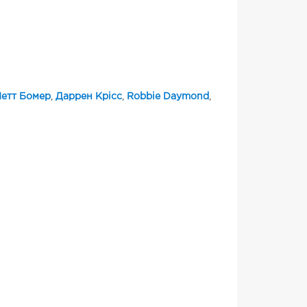
етт Бомер
,
Даррен Крісс
,
Robbie Daymond
,