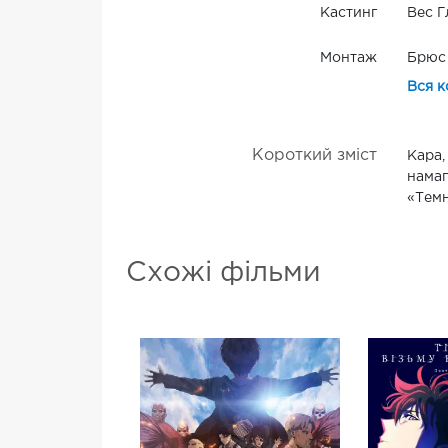
Кастинг
Вес Г
Монтаж
Брюс 
Вся к
Короткий зміст
Кара,
намаг
«Темн
Схожі фільми