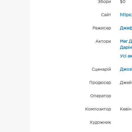
Збори
$0
Сайт
https
Режисер
Джеф
Актори
Мег Д
Дарін
Усі а
Сценарій
Джоз
Продюсер
Джейм
Оператор
Композитор
Кевін
Художник