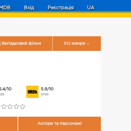
MDB
Вхід
Реєстрація
UA
Випадковий фільм
Усі жанри
6.4/10
5.9/10
225
5700
Актори та персонажі