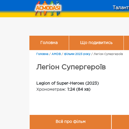
Талант
Головна
Що подивитись
Головна
/
AMDB
/
Фільми 2023 року
/
Легіон Супергероїв
Легіон Супергероїв
Legion of Super-Heroes (2023)
Хронометраж:
1:24 (84 хв)
Всё про фільм