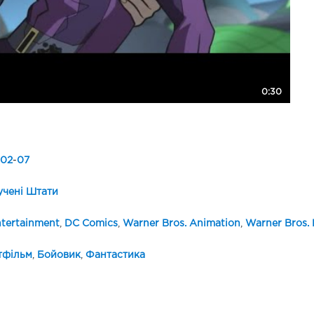
0:30
02
-
07
чені Штати
tertainment
,
DC Comics
,
Warner Bros. Animation
,
Warner Bros.
тфільм
,
Бойовик
,
Фантастика