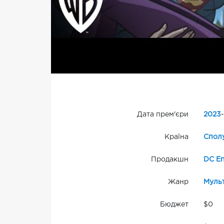
Дата прем'єри
2023
-
Країна
Сполу
Продакшн
DC En
Жанр
Муль
Бюджет
$0