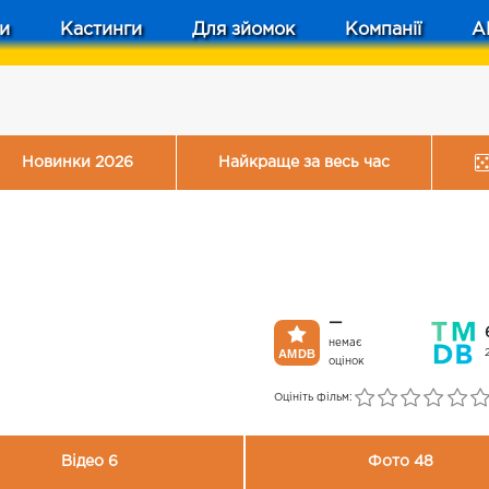
и
Кастинги
Для зйомок
Компанії
A
Новинки 2026
Найкраще за весь час
—
немає
оцінок
Оцініть фільм:
Відео 6
Фото 48