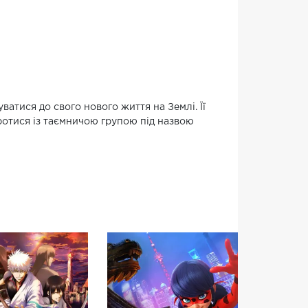
атися до свого нового життя на Землі. Її
ротися із таємничою групою під назвою