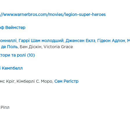
://www.warnerbros.com/movies/legion-super-heroes
ф Веймстер
оннеллі
,
Гаррі Шам молодший
,
Дженсен Еклз
,
Гідеон Адлон
,
М
 де Поль
, Бен Діскін, Victoria Grace
ктори та ролі (10)
і Кемпбелл
с Кріг, Кімберлі С. Моро,
Сем Регістр
 Ріпл