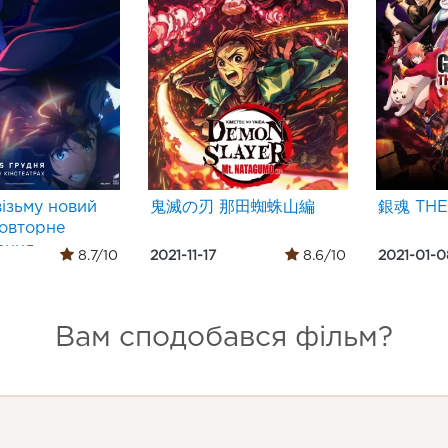
візьму новий
鬼滅の刃 那田蜘蛛山編
銀魂 THE
Повторне
ення-
8.7/10
2021-11-17
8.6/10
2021-01-0
Вам сподобався фільм?