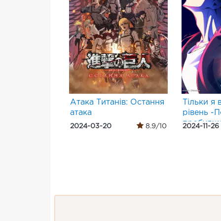
Атака Титанів: Остання
Тільки я 
атака
рівень -
пробудж
2024-03-20
8.9/10
2024-11-26