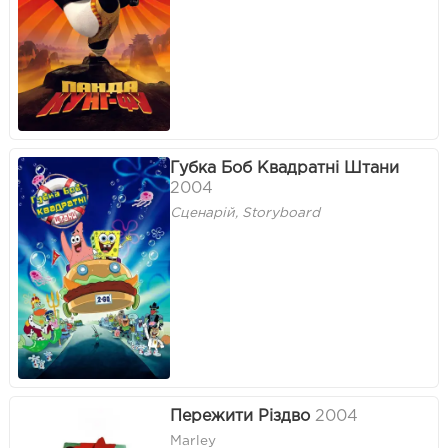
Губка Боб Квадратнi Штани
2004
Сценарій, Storyboard
Пережити Різдво
2004
Marley