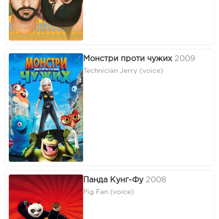
Монстри проти чужих
2009
Technician Jerry (voice)
Панда Кунг-Фу
2008
Pig Fan (voice)