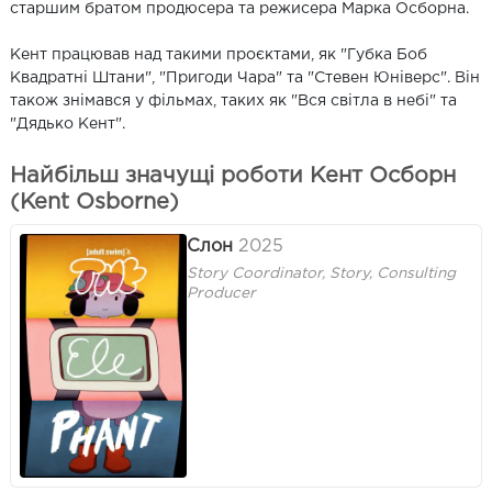
старшим братом продюсера та режисера Марка Осборна.
Кент працював над такими проєктами, як "Губка Боб
Квадратні Штани", "Пригоди Чара" та "Стевен Юніверс". Він
також знімався у фільмах, таких як "Вся світла в небі" та
"Дядько Кент".
Найбільш значущі роботи Кент Осборн
(Kent Osborne)
Слон
2025
Story Coordinator, Story, Consulting
Producer