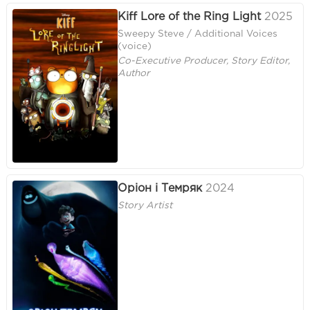
Kiff Lore of the Ring Light
2025
Sweepy Steve / Additional Voices
(voice)
Co-Executive Producer, Story Editor,
Author
Оріон і Темряк
2024
Story Artist