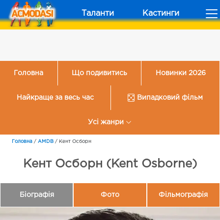
Таланти
Кастинги
Головна
Що подивитись
Новинки 2026
Найкраще за весь час
Випадковий фільм
Усі жанри
Головна
/
AMDB
/
Кент Осборн
Кент Осборн (Kent Osborne)
Біографія
Фото
Фільмографія