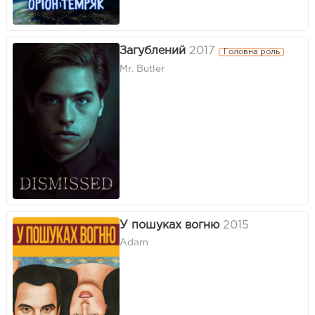
Загублений
2017
Головна роль
Mr. Butler
У пошуках вогню
2015
Adam