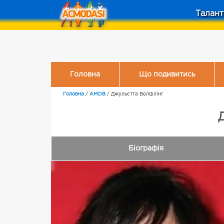
Талант
Головна
Що подивитись
Головна
/
AMDB
/
Джульєтта Велфлінг
Біографія