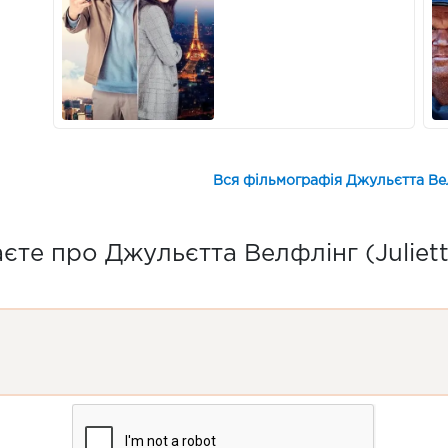
Вся фільмографія Джульєтта Велф
те про Джульєтта Велфлінг (Juliett