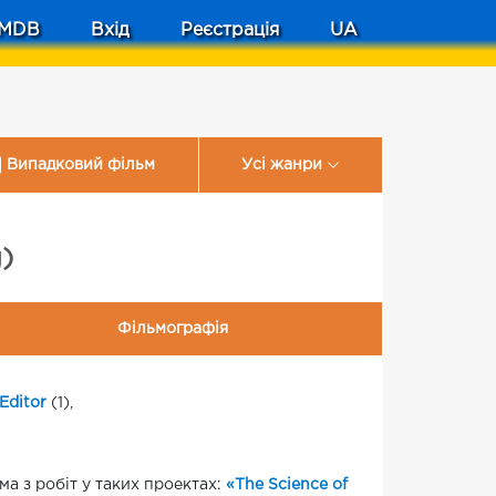
MDB
Вхід
Реєстрація
UA
Випадковий фільм
Усі жанри
)
Фільмографія
Editor
(1),
ома з робіт у таких проектах:
«The Science of