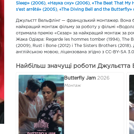
Sleep» (2006)
,
«Наука сну» (2006)
,
«The Beat That My 
s'est arrêté» (2005)
,
«The Diving Bell and the Butterfly»
Джульєтт Вельфлінг — французький монтажер. Вона б
найкращий монтаж фільму за роботу у фільмі «Водолаз
отримала премію «Сезар» за найкращий монтаж за робо
Жака Одіара: Regarde les hommes tomber (1994), The B
(2009), Rust і Bone (2012) і The Sisters Brothers (2018).
англійською мовою, ліцензована згідно з CC-BY-SA 3.0
Найбільш значущі роботи Джульєтта Ве
Butterfly Jam
2026
Монтаж