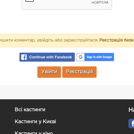
шити коментар, увійдіть або зареєструйтеся.
Реєстрація без
Увійти
Реєстрація
Н
Всі кастинги
Кастинги у Києві
Кастинги у кіно