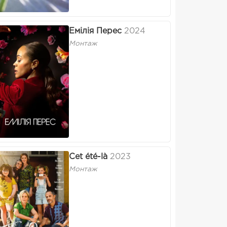
Емілія Перес
2024
Монтаж
Cet été-là
2023
Монтаж