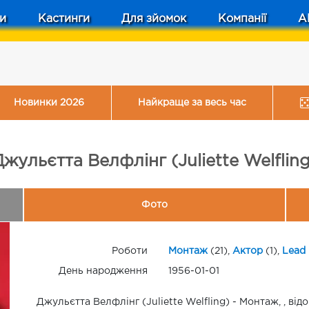
и
Кастинги
Для зйомок
Компанії
A
Новинки 2026
Найкраще за весь час
Джульєтта Велфлінг (Juliette Welfling
Фото
Роботи
Монтаж
(21),
Актор
(1),
Lead 
День народження
1956-01-01
Джульєтта Велфлінг (Juliette Welfling) - Монтаж, , від