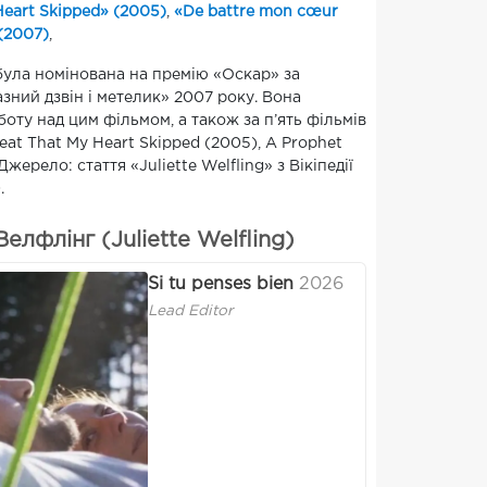
Heart Skipped» (2005)
,
«De battre mon cœur
 (2007)
,
ула номінована на премію «Оскар» за
ний дзвін і метелик» 2007 року. Вона
ту над цим фільмом, а також за п’ять фільмів
eat That My Heart Skipped (2005), A Prophet
 Джерело: стаття «Juliette Welfling» з Вікіпедії
.
лфлінг (Juliette Welfling)
Si tu penses bien
2026
Lead Editor