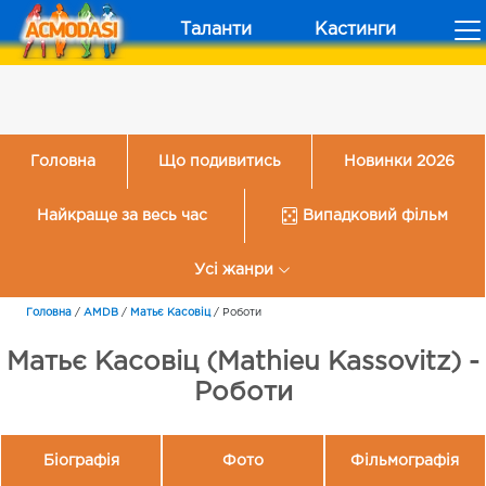
Таланти
Кастинги
Головна
Що подивитись
Новинки 2026
Найкраще за весь час
Випадковий фільм
Усі жанри
Головна
/
AMDB
/
Матьє Касовіц
/
Роботи
Матьє Касовіц (Mathieu Kassovitz) -
Роботи
Біографія
Фото
Фільмографія