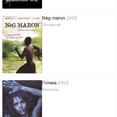
Nèg maron
2005
Продюсер
Готика
2003
Режисер