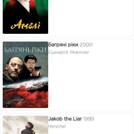
Багряні ріки
2000
Сценарій, Режисер
Jakob the Liar
1999
Herschel