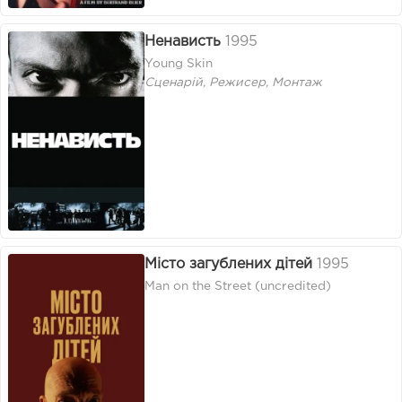
Ненависть
1995
Young Skin
Сценарій, Режисер, Монтаж
Місто загублених дітей
1995
Man on the Street (uncredited)