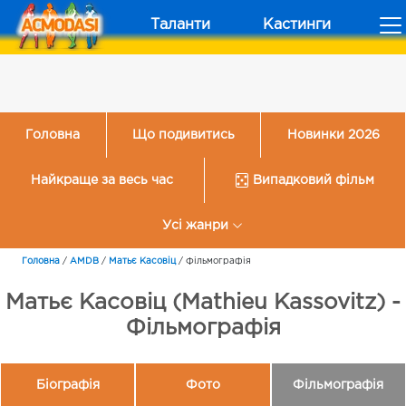
Таланти
Кастинги
Головна
Що подивитись
Новинки 2026
Найкраще за весь час
Випадковий фільм
Усі жанри
Головна
/
AMDB
/
Матьє Касовіц
/
Фільмографія
Матьє Касовіц (Mathieu Kassovitz) -
Фільмографія
Біографія
Фото
Фільмографія