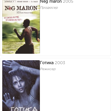
Nèg maron
2005
Продюсер
Готика
2003
Режисер