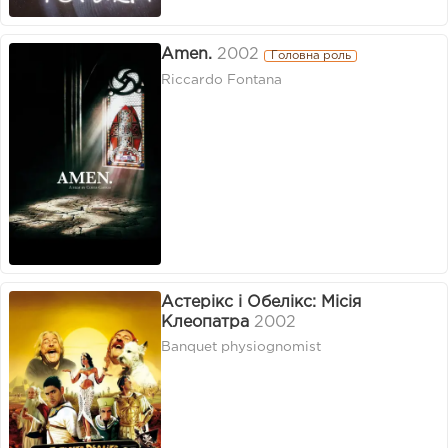
Amen.
2002
Головна роль
Riccardo Fontana
Астерікс і Обелікс: Місія
Клеопатра
2002
Banquet physiognomist