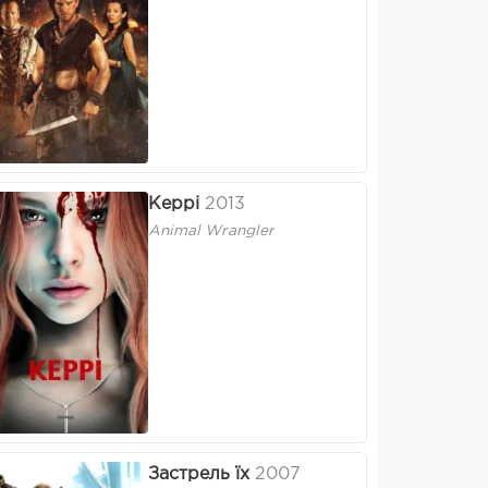
Керрі
2013
Animal Wrangler
Застрель їх
2007