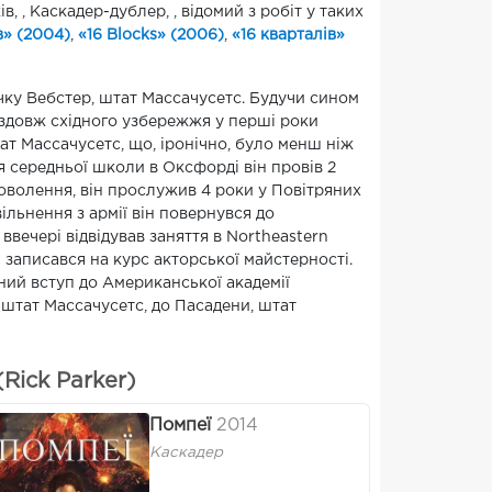
в, , Каскадер-дублер, , відомий з робіт у таких
в» (2004)
,
«16 Blocks» (2006)
,
«16 кварталів»
чку Вебстер, штат Массачусетс. Будучи сином
вздовж східного узбережжя у перші роки
тат Массачусетс, що, іронічно, було менш ніж
ня середньої школи в Оксфорді він провів 2
доволення, він прослужив 4 роки у Повітряних
ільнення з армії він повернувся до
ввечері відвідував заняття в Northeastern
н записався на курс акторської майстерності.
ний вступ до Американської академії
 штат Массачусетс, до Пасадени, штат
Rick Parker)
Помпеї
2014
Каскадер