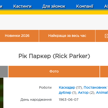
и
Кастинги
Для зйомок
Компанії
A
Новинки 2026
Найкраще за весь час
Рік Паркер (Rick Parker)
Фото
Роботи
Каскадер
(17),
Постановник 
дублер
(1),
Актор
(2),
Animal
День народження
1963-06-07