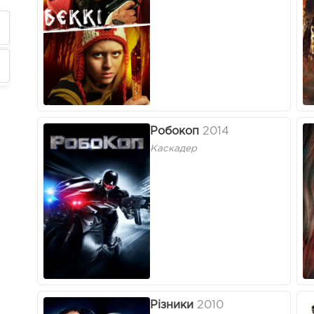
Робокоп
2014
Каскадер
Різники
2010