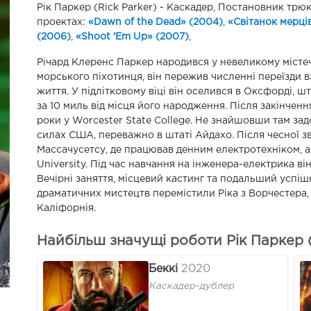
Рік Паркер (Rick Parker) - Каскадер, Постановник трюкі
проектах:
«Dawn of the Dead» (2004)
,
«Світанок мерці
(2006)
,
«Shoot 'Em Up» (2007)
,
Річард Клеренс Паркер народився у невеликому місте
морського піхотинця, він пережив численні переїзди 
життя. У підлітковому віці він оселився в Оксфорді, ш
за 10 миль від місця його народження. Після закінчен
роки у Worcester State College. Не знайшовши там за
силах США, переважно в штаті Айдахо. Після чесної зв
Массачусетсу, де працював денним електротехніком, а 
University. Під час навчання на інженера-електрика ві
Вечірні заняття, місцевий кастинг та подальший успіш
драматичних мистецтв перемістили Ріка з Ворчестера,
Каліфорнія.
Найбільш значущі роботи Рік Паркер (
Беккі
2020
Каскадер-дублер