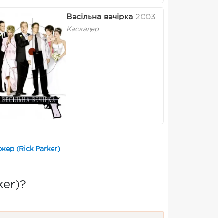
Весільна вечірка
2003
Каскадер
кер (Rick Parker)
ker)?