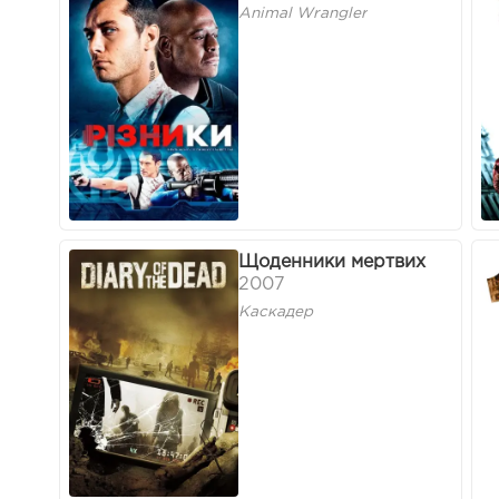
Animal Wrangler
Щоденники мертвих
2007
Каскадер