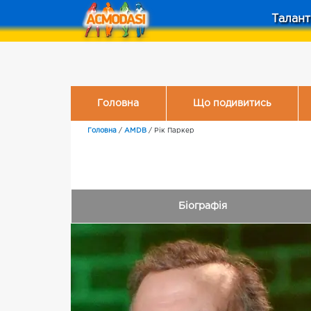
Талант
Головна
Що подивитись
Головна
/
AMDB
/
Рік Паркер
Біографія