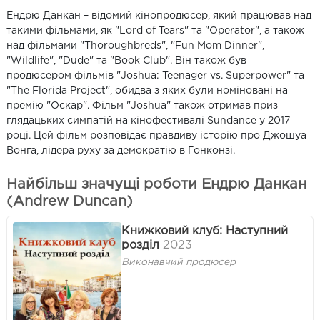
Ендрю Данкан – відомий кінопродюсер, який працював над
такими фільмами, як "Lord of Tears" та "Operator", а також
над фільмами "Thoroughbreds", "Fun Mom Dinner",
"Wildlife", "Dude" та "Book Club". Він також був
продюсером фільмів "Joshua: Teenager vs. Superpower" та
"The Florida Project", обидва з яких були номіновані на
премію "Оскар". Фільм "Joshua" також отримав приз
глядацьких симпатій на кінофестивалі Sundance у 2017
році. Цей фільм розповідає правдиву історію про Джошуа
Вонга, лідера руху за демократію в Гонконзі.
Найбільш значущі роботи Ендрю Данкан
(Andrew Duncan)
Книжковий клуб: Наступний
розділ
2023
Виконавчий продюсер