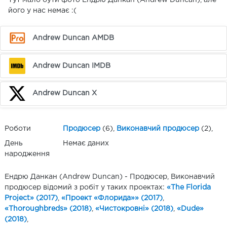
Тут мало бути фото Ендрю Данкан (Andrew Duncan), але
його у нас немає :(
Andrew Duncan AMDB
Andrew Duncan IMDB
Andrew Duncan X
Роботи
Продюсер
(6),
Виконавчий продюсер
(2),
День
Немає даних
народження
Ендрю Данкан (Andrew Duncan) - Продюсер, Виконавчий
продюсер відомий з робіт у таких проектах:
«The Florida
Project» (2017)
,
«Проект «Флорида»» (2017)
,
«Thoroughbreds» (2018)
,
«Чистокровні» (2018)
,
«Dude»
(2018)
,