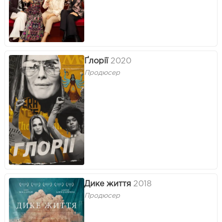
Ґлорії
2020
Продюсер
Дике життя
2018
Продюсер