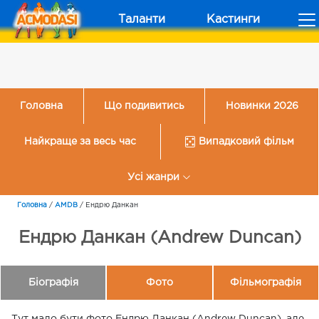
Таланти
Кастинги
Головна
Що подивитись
Новинки 2026
Найкраще за весь час
Випадковий фільм
Усі жанри
Головна
/
AMDB
/
Ендрю Данкан
Ендрю Данкан (Andrew Duncan)
Біографія
Фото
Фільмографія