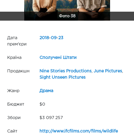
Фото 38
Дата
2018
-
09
-
23
прем'єри
Країна
Сполучені Штати
Продакшн
Nine Stories Productions
,
June Pictures
,
Sight Unseen Pictures
Жанр
Драма
Бюджет
$0
Збори
$3 097 257
Сайт
http://www.ifcfilms.com/films/wildlife