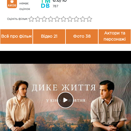
6.6/10
немає
787
оцінок
Оцініть фільм:
Актори та
Всё про фільм
Відео 21
Фото 38
персонажі