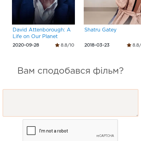
David Attenborough: A
Shatru Gatey
Life on Our Planet
2020-09-28
8.8/10
2018-03-23
8.8
Вам сподобався фільм?