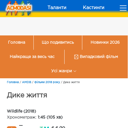
Таланти
Кастинги
Головна
Що подивитись
Новинки 2026
Найкраще за весь час
Випадковий фільм
Усі жанри
Головна
/
AMDB
/
Фільми 2018 року
/
Дике життя
Дике життя
Wildlife (2018)
Хронометраж:
1:45 (105 хв)
—