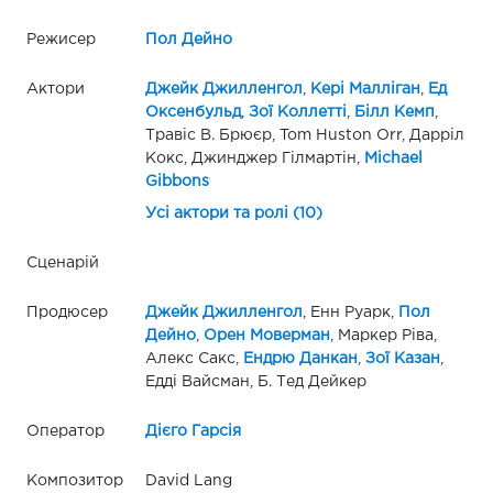
Режисер
Пол Дейно
Актори
Джейк Джилленгол
,
Кері Малліган
,
Ед
Оксенбульд
,
Зої Коллетті
,
Білл Кемп
,
Травіс В. Брюєр, Tom Huston Orr, Дарріл
Кокс, Джинджер Гілмартін,
Michael
Gibbons
Усі актори та ролі (10)
Сценарій
Продюсер
Джейк Джилленгол
, Енн Руарк,
Пол
Дейно
,
Орен Моверман
, Маркер Ріва,
Алекс Сакс,
Ендрю Данкан
,
Зої Казан
,
Едді Вайсман, Б. Тед Дейкер
Оператор
Дієго Гарсія
Композитор
David Lang