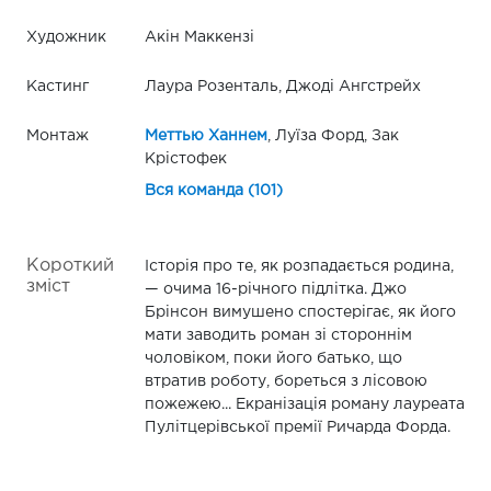
Художник
Акін Маккензі
Кастинг
Лаура Розенталь, Джоді Ангстрейх
Монтаж
Меттью Ханнем
, Луїза Форд, Зак
Крістофек
Вся команда (101)
Короткий
Історія про те, як розпадається родина,
зміст
— очима 16-річного підлітка. Джо
Брінсон вимушено спостерігає, як його
мати заводить роман зі стороннім
чоловіком, поки його батько, що
втратив роботу, бореться з лісовою
пожежею... Екранізація роману лауреата
Пулітцерівської премії Ричарда Форда.