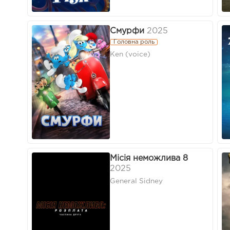
Смурфи
2025
Головна роль
Ken (voice)
Місія неможлива 8
2025
General Sidney