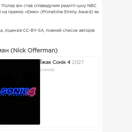
і Полер він став співведучим реаліті-шоу NBC
ції на премію «Еммі» (Primetime Emmy Award) як
на, ліцензія CC-BY-SA, повний список авторів
ан (Nick Offerman)
Їжак Сонік 4
2027
(voice)