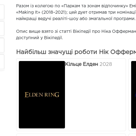
Разом із колегою по «Паркам та зонам відпочинку» Ем
«Making It» (2018–2021); цей дует отримав три номіна
найкращі ведучі реаліті-шоу або змагальної програми.
Опис вище взято зі статті Вікіпедії про Ніка Офферма
доступний у Вікіпедії.
Найбільш значущі роботи Нік Офферм
Кільце Елден
2028