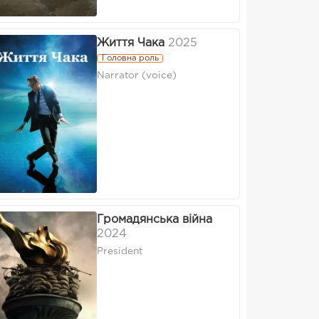
Життя Чака
2025
Головна роль
Narrator (voice)
Громадянська війна
2024
President