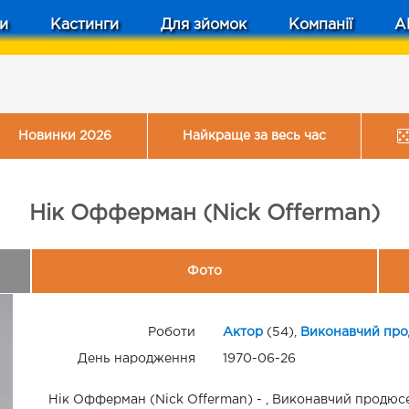
и
Кастинги
Для зйомок
Компанії
A
Новинки 2026
Найкраще за весь час
Нік Офферман (Nick Offerman)
Фото
Роботи
Актор
(54),
Виконавчий пр
День народження
1970-06-26
Нік Офферман (Nick Offerman) - , Виконавчий продюсе