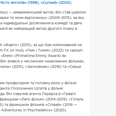
Місто янголів» (1998)
,
«Cursed» (2005)
,
оку) — американський актор. Він став широко
рки та зони відпочинку» (2009–2015), за яку
а індивідуальні досягнення в комедії та двічі
Award як найкращий актор другого плану в
X «Фарго» (2015), за що був номінований на
алі FX on Hulu «Пем і Томмі» (2022) та серіалі
ю «Еммі» (Primetime Emmy Award) як
 Він знявся у численних незалежних фільмах,
вчина» (2015), «Засновник» (2016) та «Серця
им продюсером та головну роль у фільмі
идента Сполучених Штатів у фільмі
. Він озвучив агента Пауерса в «Гравіті
 франшизи «Лего фільм» (2014–2019), «Готель
16) та франшизи фільмів «Співай» (2016 —
 Adventures in Psychedelics» (2020).