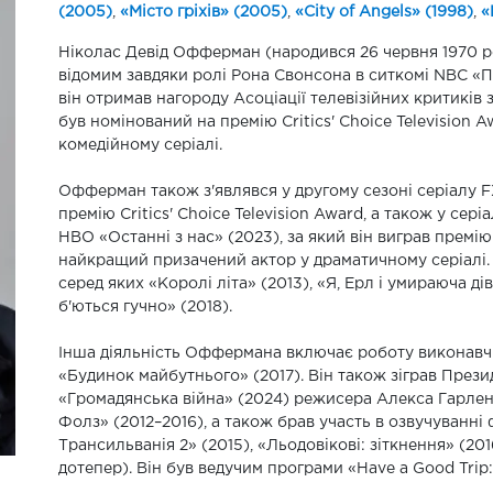
(2005)
,
«Місто гріхів» (2005)
,
«City of Angels» (1998)
,
«
Ніколас Девід Офферман (народився 26 червня 1970 р
відомим завдяки ролі Рона Свонсона в ситкомі NBC «Па
він отримав нагороду Асоціації телевізійних критиків з
був номінований на премію Critics' Choice Television 
комедійному серіалі.
Офферман також з'являвся у другому сезоні серіалу F
премію Critics' Choice Television Award, а також у сері
HBO «Останні з нас» (2023), за який він виграв премі
найкращий призачений актор у драматичному серіалі.
серед яких «Королі літа» (2013), «Я, Ерл і умираюча ді
б'ються гучно» (2018).
Інша діяльність Оффермана включає роботу виконавч
«Будинок майбутнього» (2017). Він також зіграв През
«Громадянська війна» (2024) режисера Алекса Гарленда
Фолз» (2012–2016), а також брав участь в озвучуванні
Трансильванія 2» (2015), «Льодовікові: зіткнення» (20
дотепер). Він був ведучим програми «Have a Good Trip: