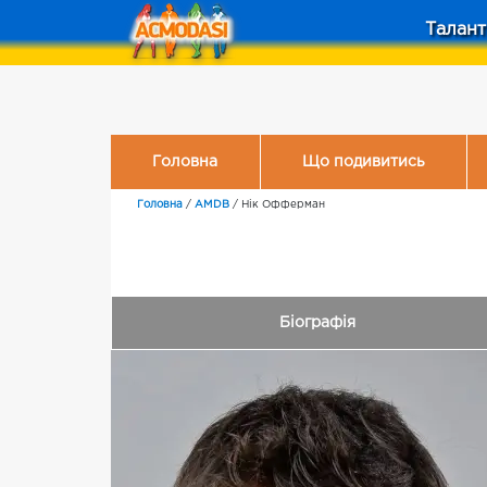
Талант
Головна
Що подивитись
Головна
/
AMDB
/
Нік Офферман
Біографія