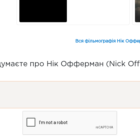
Вся фільмографія Нік Оффер
умаєте про Нік Офферман (Nick Of