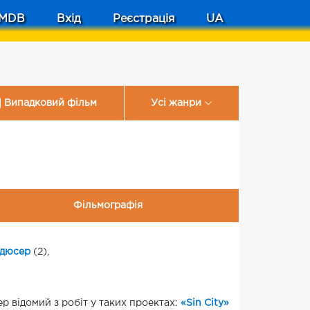
MDB
Вхід
Реєстрація
UA
Випадковий фільм
Усі жанри
Фільмографія
одюсер
(2),
р відомий з робіт у таких проектах:
«Sin City»