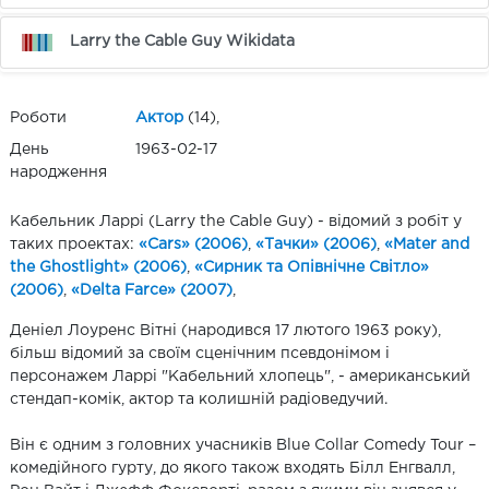
Larry the Cable Guy Wikidata
Роботи
Актор
(14),
День
1963-02-17
народження
Кабельник Ларрі (Larry the Cable Guy) - відомий з робіт у
таких проектах:
«Cars» (2006)
,
«Тачки» (2006)
,
«Mater and
the Ghostlight» (2006)
,
«Сирник та Опівнічне Світло»
(2006)
,
«Delta Farce» (2007)
,
Деніел Лоуренс Вітні (народився 17 лютого 1963 року),
більш відомий за своїм сценічним псевдонімом і
персонажем Ларрі "Кабельний хлопець", - американський
стендап-комік, актор та колишній радіоведучий.
Він є одним з головних учасників Blue Collar Comedy Tour –
комедійного гурту, до якого також входять Білл Енгвалл,