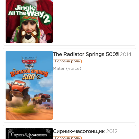
The Radiator Springs 500½
2014
Головна роль
Mater (voice)
Сирник-часогонщик
2012
Головна роль