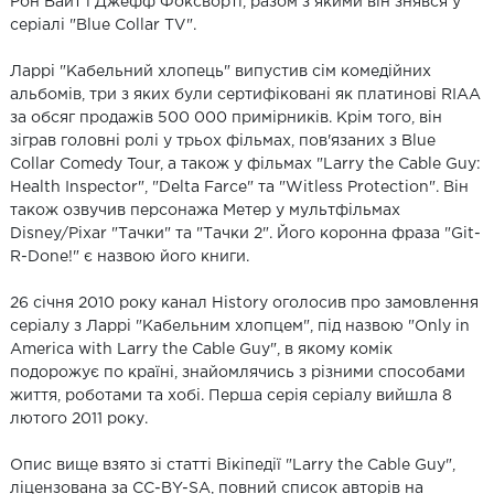
Рон Вайт і Джефф Фоксворті, разом з якими він знявся у
серіалі "Blue Collar TV".
Ларрі "Кабельний хлопець" випустив сім комедійних
альбомів, три з яких були сертифіковані як платинові RIAA
за обсяг продажів 500 000 примірників. Крім того, він
зіграв головні ролі у трьох фільмах, пов'язаних з Blue
Collar Comedy Tour, а також у фільмах "Larry the Cable Guy:
Health Inspector", "Delta Farce" та "Witless Protection". Він
також озвучив персонажа Метер у мультфільмах
Disney/Pixar "Тачки" та "Тачки 2". Його коронна фраза "Git-
R-Done!" є назвою його книги.
26 січня 2010 року канал History оголосив про замовлення
серіалу з Ларрі "Кабельним хлопцем", під назвою "Only in
America with Larry the Cable Guy", в якому комік
подорожує по країні, знайомлячись з різними способами
життя, роботами та хобі. Перша серія серіалу вийшла 8
лютого 2011 року.
Опис вище взято зі статті Вікіпедії "Larry the Cable Guy",
ліцензована за CC-BY-SA, повний список авторів на