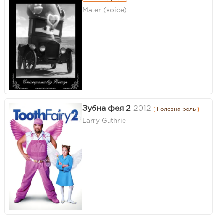
Mater (voice)
Зубна фея 2
2012
Головна роль
Larry Guthrie