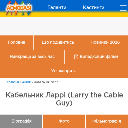
Таланти
Кастинги
Головна
Що подивитись
Новинки 2026
Найкраще за весь час
Випадковий фільм
Усі жанри
Головна
/
AMDB
/
Кабельник Ларрі
Кабельник Ларрі (Larry the Cable
Guy)
Біографія
Фото
Фільмографія