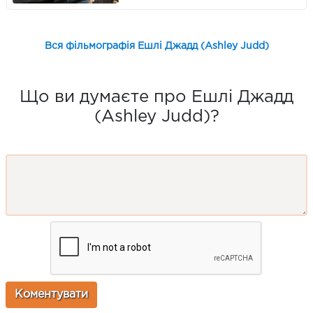
Вся фільмографія Ешлі Джадд (Ashley Judd)
Що ви думаєте про Ешлі Джадд
(Ashley Judd)?