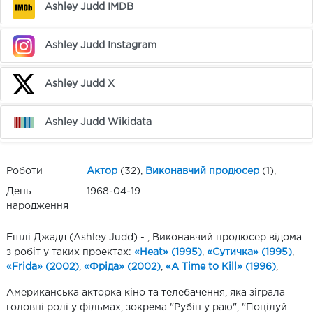
Ashley Judd IMDB
Ashley Judd Instagram
Ashley Judd X
Ashley Judd Wikidata
Роботи
Актор
(32),
Виконавчий продюсер
(1),
День
1968-04-19
народження
Ешлі Джадд (Ashley Judd) - , Виконавчий продюсер відома
з робіт у таких проектах:
«Heat» (1995)
,
«Сутичка» (1995)
,
«Frida» (2002)
,
«Фріда» (2002)
,
«A Time to Kill» (1996)
,
Американська акторка кіно та телебачення, яка зіграла
головні ролі у фільмах, зокрема "Рубін у раю", "Поцілуй