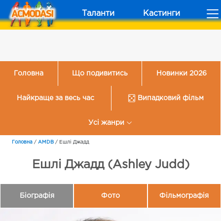
Таланти
Кастинги
Головна
Що подивитись
Новинки 2026
Найкраще за весь час
Випадковий фільм
Усі жанри
Головна
/
AMDB
/
Ешлі Джадд
Ешлі Джадд (Ashley Judd)
Біографія
Фото
Фільмографія