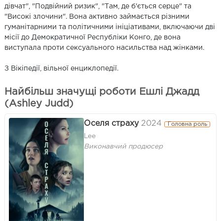
дівчат", "Подвійний ризик", "Там, де б'ється серце" та
"Високі злочини". Вона активно займається різними
гуманітарними та політичними ініціативами, включаючи дві
місії до Демократичної Республіки Конго, де вона
виступала проти сексуального насильства над жінками.
З Вікіпедії, вільної енциклопедії.
Найбільш значущі роботи Ешлі Джадд
(Ashley Judd)
Оселя страху
2024
Головна роль
Lee
Виконавчий продюсер