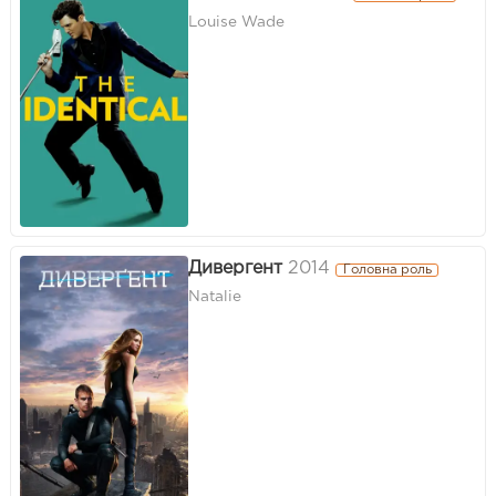
Louise Wade
Дивергент
2014
Головна роль
Natalie