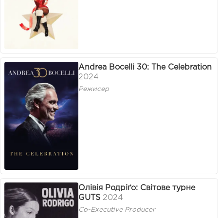
Andrea Bocelli 30: The Celebration
2024
Режисер
Олівія Родріґо: Світове турне
GUTS
2024
Co-Executive Producer