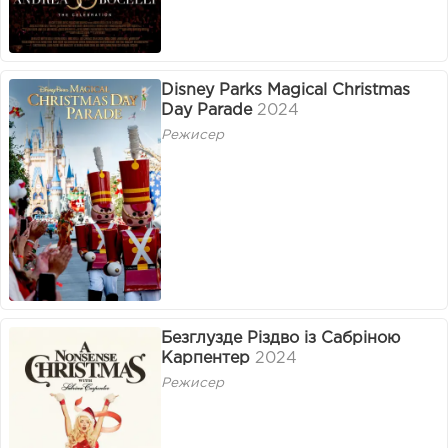
Disney Parks Magical Christmas
Day Parade
2024
Режисер
Безглузде Різдво із Сабріною
Карпентер
2024
Режисер