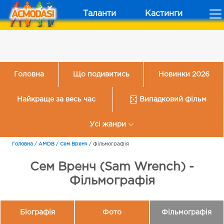
Таланти
Кастинги
Головна
Що подивитись
Новинки 2026
Найкраще за весь час
Випадковий фільм
Усі жанри
Головна
/
AMDB
/
Сем Вренч
/
Фільмографія
Сем Вренч (Sam Wrench) -
Фільмографія
Біографія
Фото
Фільмографія