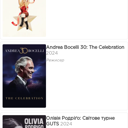
Andrea Bocelli 30: The Celebration
2024
Режисер
Олівія Родріґо: Світове турне
GUTS
2024