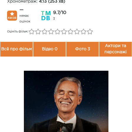
Хронометраж:
4:13 (253 хв)
—
9.7/10
немає
3
оцінок
Оцініть фільм:
Актори та
Всё про фільм
Відео 0
Фото 3
персонажі