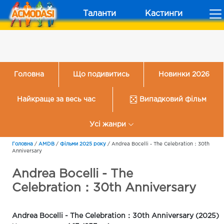
Таланти
Кастинги
Головна
Що подивитись
Новинки 2026
Найкраще за весь час
Випадковий фільм
Усі жанри
Головна
/
AMDB
/
Фільми 2025 року
/
Andrea Bocelli - The Celebration：30th
Anniversary
Andrea Bocelli - The
Celebration：30th Anniversary
Andrea Bocelli - The Celebration：30th Anniversary (2025)