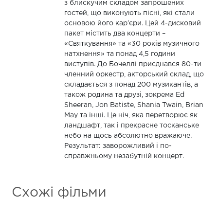
з блискучим складом запрошених
гостей, що виконують пісні, які стали
основою його кар’єри. Цей 4-дисковий
пакет містить два концерти –
«Святкування» та «30 років музичного
натхнення» та понад 4,5 години
виступів. До Бочеллі приєднався 80-ти
членний оркестр, акторський склад, що
складається з понад 200 музикантів, а
також родина та друзі, зокрема Ed
Sheeran, Jon Batiste, Shania Twain, Brian
May та інші. Це ніч, яка перетворює як
ландшафт, так і прекрасне тосканське
небо на щось абсолютно вражаюче.
Результат: заворожливий і по-
справжньому незабутній концерт.
Схожі фільми