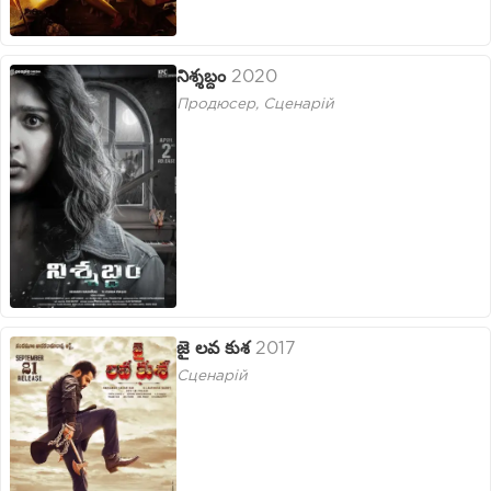
నిశ్శబ్దం
2020
Продюсер, Сценарій
జై లవ కుశ
2017
Сценарій