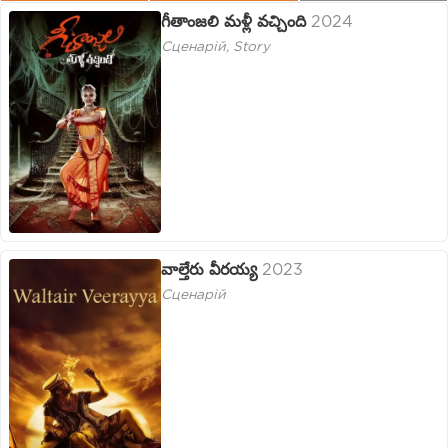
గీతాంజలి మళ్లీ వచ్చింది
2024
Сценарій, Story
వాల్తేరు వీరయ్య
2023
Сценарій