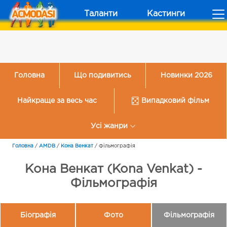
Таланти
Кастинги
Головна
Що подивитись
Новинки 2026
Найкраще за весь час
Випадковий фільм
Усі жанри
Головна
/
AMDB
/
Кона Венкат
/
Фільмографія
Кона Венкат (Kona Venkat) -
Фільмографія
Біографія
Фото
Фільмографія