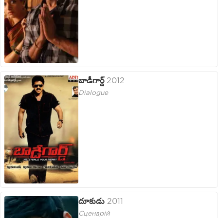
బాడీగార్డ్
2012
Dialogue
దూకుడు
2011
Сценарій