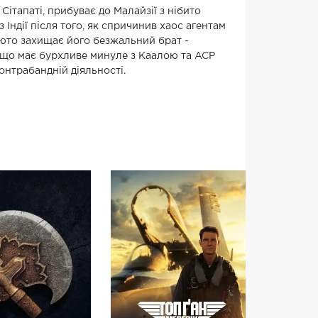
ітапаті, прибуває до Малайзії з нібито
 Індії після того, як спричинив хаос агентам
 люто захищає його безжальний брат -
, що має бурхливе минуле з Каалою та ACP
онтрабандній діяльності.