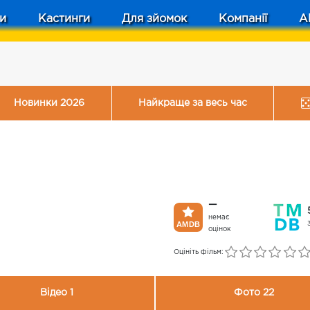
и
Кастинги
Для зйомок
Компанії
A
Новинки 2026
Найкраще за весь час
—
немає
оцінок
Оцініть фільм:
Відео 1
Фото 22