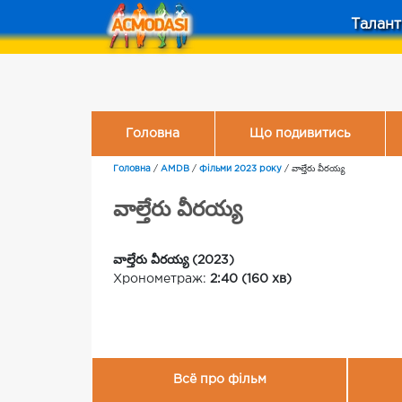
Талант
Головна
Що подивитись
Головна
/
AMDB
/
Фільми 2023 року
/
వాల్తేరు వీరయ్య
వాల్తేరు వీరయ్య
వాల్తేరు వీరయ్య (2023)
Хронометраж:
2:40 (160 хв)
Всё про фільм