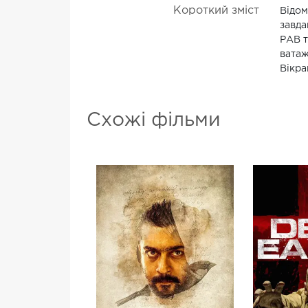
Короткий зміст
Відом
завда
РАВ т
ватаж
Вікра
Схожі фільми