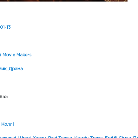
01
-
13
i Movie Makers
вик
,
Драма
 855
 Коллі