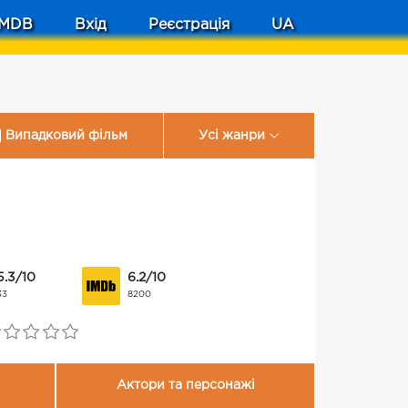
MDB
Вхід
Реєстрація
UA
Випадковий фільм
Усі жанри
5.3/10
6.2/10
33
8200
Актори та персонажі