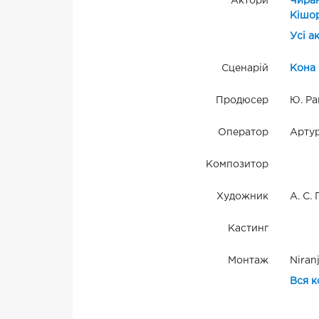
Актори
Чира
Кішо
Усі а
Сценарій
Кона 
Продюсер
Ю. Ра
Оператор
Артур
Композитор
Художник
А. С.
Кастинг
Монтаж
Niran
Вся к