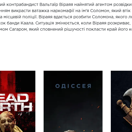
ий контрабандист Вальтаїр Віраяя найнятий агентом розвідки С
нням викрасти ватажка наркомафії на ім'я Соломон, який втік з
а місцевій поліції. Віраяя вдається розбити Соломона, якого
ок банди Каала. Ситуація змінюється, коли Віраяя розкриває
мом Сагаром, який сповнений рішучості покласти край його к