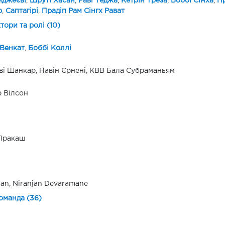
нджеєві
,
Шруті Хасан
,
Раві Теджа
,
Кетрін Треза
,
Боббі Сімха
,
П
р
,
Саптагірі
,
Прадіп Рам Сінгх Рават
ктори та ролі (10)
Венкат
,
Боббі Коллі
ві Шанкар, Навін Єрнені, КВВ Бала Субраманьям
 Вілсон
 Пракаш
jan, Niranjan Devaramane
оманда (36)