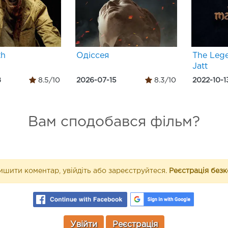
th
Одіссея
The Lege
Jatt
8
8.5/10
2026-07-15
8.3/10
2022-10-1
Вам сподобався фільм?
шити коментар, увійдіть або зареєструйтеся.
Реєстрація без
Увійти
Реєстрація