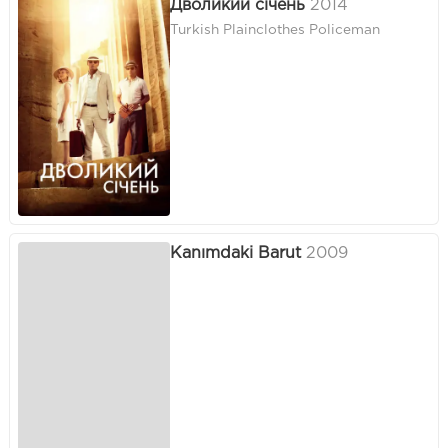
Дволикий січень
2014
Turkish Plainclothes Policeman
Kanımdaki Barut
2009