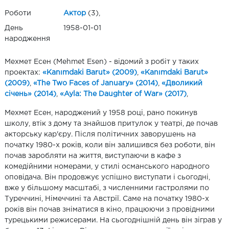
Роботи
Актор
(3),
День
1958-01-01
народження
Мехмет Есен (Mehmet Esen) - відомий з робіт у таких
проектах:
«Kanımdaki Barut» (2009)
,
«Kanımdaki Barut»
(2009)
,
«The Two Faces of January» (2014)
,
«Дволикий
січень» (2014)
,
«Ayla: The Daughter of War» (2017)
,
Мехмет Есен, народжений у 1958 році, рано покинув
школу, втік з дому та знайшов притулок у театрі, де почав
акторську кар'єру. Після політичних заворушень на
початку 1980-х років, коли він залишився без роботи, він
почав заробляти на життя, виступаючи в кафе з
комедійними номерами, у стилі османського народного
оповідача. Він продовжує успішно виступати і сьогодні,
вже у більшому масштабі, з численними гастролями по
Туреччині, Німеччині та Австрії. Саме на початку 1980-х
років він почав зніматися в кіно, працюючи з провідними
турецькими режисерами. На сьогоднішній день він зіграв у