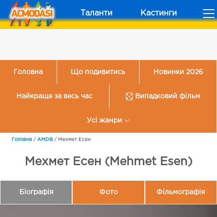
Таланти
Кастинги
Головна
Що подивитись
Новинки 2026
Найкраще за весь час
Випадковий фільм
Усі жанри
Головна
/
AMDB
/
Мехмет Есен
Мехмет Есен (Mehmet Esen)
Біографія
Фото
Фільмографія