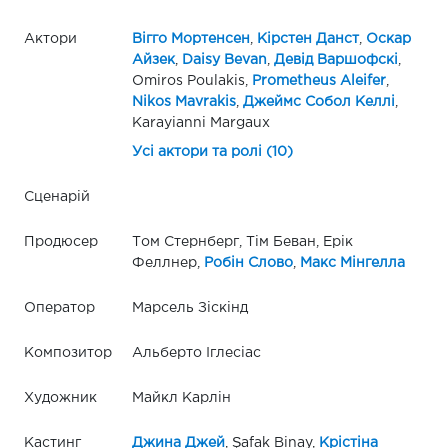
Актори
Вігго Мортенсен
,
Кірстен Данст
,
Оскар
Айзек
,
Daisy Bevan
,
Девід Варшофскі
,
Omiros Poulakis,
Prometheus Aleifer
,
Nikos Mavrakis
,
Джеймс Собол Келлі
,
Karayianni Margaux
Усі актори та ролі (10)
Сценарій
Продюсер
Том Стернберг, Тім Беван, Ерік
Феллнер,
Робін Слово
,
Макс Мінгелла
Оператор
Марсель Зіскінд
Композитор
Альберто Іглесіас
Художник
Майкл Карлін
Кастинг
Джина Джей
, Şafak Binay,
Крістіна