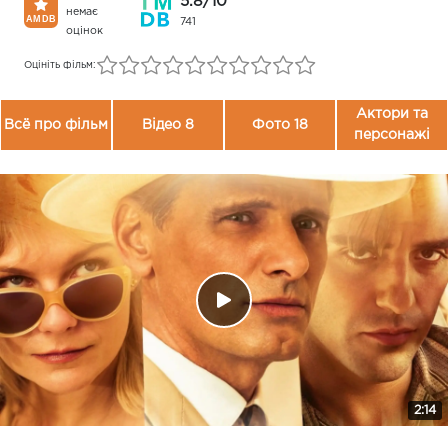
5.8/10
немає
741
оцінок
Оцініть фільм:
Актори та
Всё про фільм
Відео 8
Фото 18
персонажі
2:14