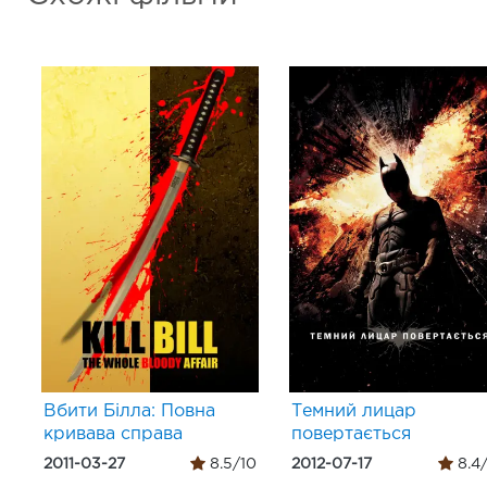
Вбити Білла: Повна
Темний лицар
кривава справа
повертається
2011-03-27
8.5/10
2012-07-17
8.4