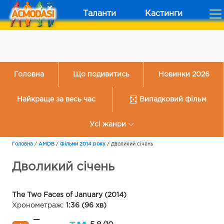
Таланти
Кастинги
Головна
Що подивитись
Новинки 2026
Найкраще за весь час
Випадковий фільм
Усі жанри
Головна
/
AMDB
/
Фільми 2014 року
/
Дволикий січень
Дволикий січень
The Two Faces of January (2014)
Хронометраж:
1:36 (96 хв)
—