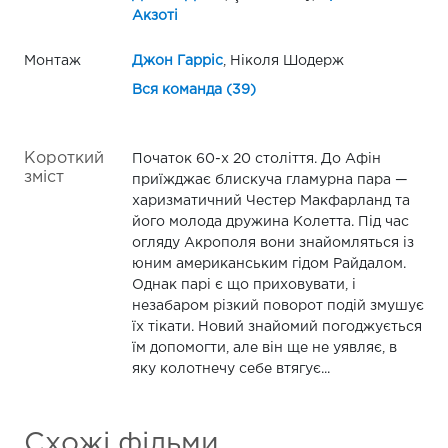
Акзоті
Монтаж
Джон Гарріс
, Ніколя Шодерж
Вся команда (39)
Короткий
Початок 60-х 20 століття. До Афін
зміст
приїжджає блискуча гламурна пара —
харизматичний Честер Макфарланд та
його молода дружина Колетта. Під час
огляду Акрополя вони знайомляться із
юним американським гідом Райдалом.
Однак парі є що приховувати, і
незабаром різкий поворот подій змушує
їх тікати. Новий знайомий погоджується
їм допомогти, але він ще не уявляє, в
яку колотнечу себе втягує...
Схожі фільми