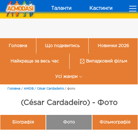
Таланти
Кастинги
Головна
Що подивитись
Новинки 2026
Найкраще за весь час
Випадковий фільм
Усі жанри
Головна
/
AMDB
/
César Cardadeiro
/
Фото
(César Cardadeiro) - Фото
Біографія
Фото
Фільмографія