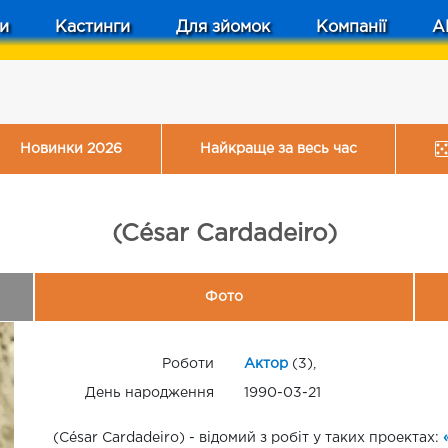
и
Кастинги
Для зйомок
Компанії
A
Новинки 2026
Найкраще за весь час
(César Cardadeiro)
Фото
Роботи
Актор
(3),
День народження
1990-03-21
(César Cardadeiro) - відомий з робіт у таких проектах: