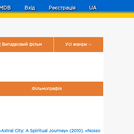
MDB
Вхід
Реєстрація
UA
Випадковий фільм
Усі жанри
Фільмографія
«Astral City: A Spiritual Journey» (2010)
,
«Nosso