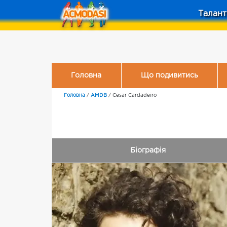
Талант
Головна
Що подивитись
Головна
/
AMDB
/
César Cardadeiro
Біографія