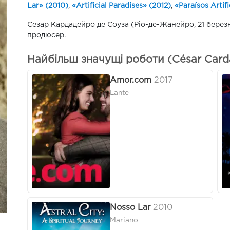
Lar» (2010)
,
«Artificial Paradises» (2012)
,
«Paraísos Artifi
Сезар Кардадейро де Соуза (Ріо-де-Жанейро, 21 берез
продюсер.
Найбільш значущі роботи (César Card
Amor.com
2017
Lante
Nosso Lar
2010
Mariano