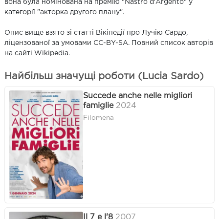
вона була номінована на премію "Nastro d'Argento" у
категорії "акторка другого плану".
Опис вище взято зі статті Вікіпедії про Лучію Сардо,
ліцензованої за умовами CC-BY-SA. Повний список авторів
на сайті Wikipedia.
Найбільш значущі роботи (Lucia Sardo)
Succede anche nelle migliori
famiglie
2024
Filomena
Il 7 e l'8
2007