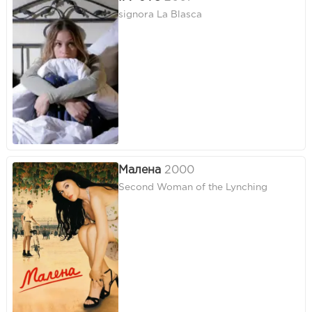
signora La Blasca
Малена
2000
Second Woman of the Lynching