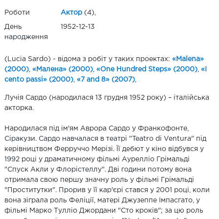
Роботи
Актор
(4),
День
1952-12-13
народження
(Lucia Sardo) - відома з робіт у таких проектах:
«Malena»
(2000)
,
«Малена» (2000)
,
«One Hundred Steps» (2000)
,
«I
cento passi» (2000)
,
«7 and 8» (2007)
,
Лучія Сардо (народилася 13 грудня 1952 року) – італійська
акторка.
Народилася під ім'ям Аврора Сардо у Франкофонте,
Сіракузи. Сардо навчалася в театрі "Teatro di Ventura" під
керівництвом Ферруччо Мерізі. Її дебют у кіно відбувся у
1992 році у драматичному фільмі Аурелліо Грімальді
"Спуск Акли у Флорістеллу". Дві години потому вона
отримала свою першу значну роль у фільмі Грімальді
"Проститутки". Прорив у її кар'єрі стався у 2001 році, коли
вона зіграла роль Феліції, матері Джузеппе Імпасгато, у
фільмі Марко Тулліо Джордани "Сто кроків"; за цю роль