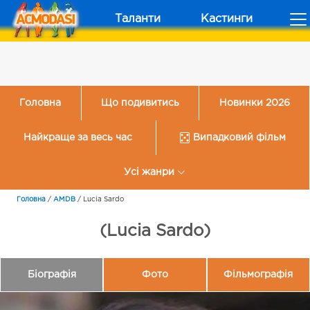
Таланти
Кастинги
Головна
Що подивитись
Новинки 2026
Найкраще за весь час
Випадковий фільм
Усі жанри
Головна
/
AMDB
/
Lucia Sardo
(Lucia Sardo)
Біографія
Фото
Фільмографія