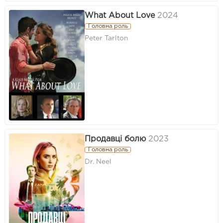
What About Love
2024
Головна роль
Peter Tarlton
Продавці болю
2023
Головна роль
Dr. Neel