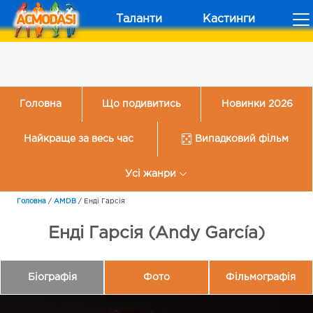
Таланти
Кастинги
Головна
Що подивитись
Новинки 2026
Найкраще за весь час
Випадковий фільм
Усі жанри
Головна
/
AMDB
/
Енді Гарсія
Енді Гарсія (Andy García)
Біографія
Фото
Фільмографія