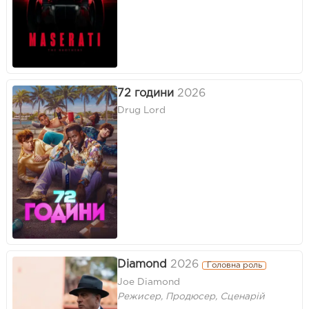
72 години
2026
Drug Lord
Diamond
2026
Головна роль
Joe Diamond
Режисер, Продюсер, Сценарій