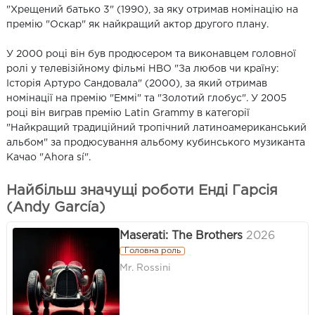
"Хрещений батько 3" (1990), за яку отримав номінацію на
премію "Оскар" як найкращий актор другого плану.
У 2000 році він був продюсером та виконавцем головної
ролі у телевізійному фільмі HBO "За любов чи країну:
Історія Артуро Сандовала" (2000), за який отримав
номінації на премію "Еммі" та "Золотий глобус". У 2005
році він виграв премію Latin Grammy в категорії
"Найкращий традиційний тропічний латиноамериканський
альбом" за продюсування альбому кубинського музиканта
Качао "Ahora sí".
Найбільш значущі роботи Енді Гарсія
(Andy García)
Maserati: The Brothers
2026
Головна роль
Mr. Rossini