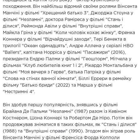
походження. Він найбільш відомий своїми ролями Вінсента
Манчіні у фільмі "Хрещений батько 3", Джорджа Стоуна у
фільмі "Незламні", доктора Раміреса у фільмі "Стань і
ділися", Реймонда Авіли у фільмі "Внутрішні справи",
Майкла Гріна у фільмі "Коли чоловік кохає жінку", Френка
Коннера у фільмі "Відчайдушні заходи", Тері Бенекта в
трилогії "Океан одинадцять", Андре Аллена у серіалі HBO
"Ballers", капітана Норріса у фільмі "Пасажири" (2016),
президента Ендрю Палми у фільмі "Геошторм", Мітчела у
фільмах "Клуб любителів книг 1 і 2", Рікардо Монтальбана у
фільмі "Моя вечеря з Герве", батька Патріка у фільмі
"Слова на стінах ванної кімнати", Біллі Еррери в ремейку
фільму "Батько бриди" (2022) та Марша у фільмі
"Нестримні 4".
Він здобув першу популярність, знявшись у фільмі
Брайана Де Пальми "Незламні" (1987) разом із Кевіном
Костнером, Шона Коннері та Робертом Де Ніро. Потім він
продовжував зніматися в таких фільмах, як "Стань і ділися"
(1988) та "Внутрішні справи" (1990). Згодом він зіграв роль
Вінсента Манчіні у фільмі Френсіса Форда Копполи