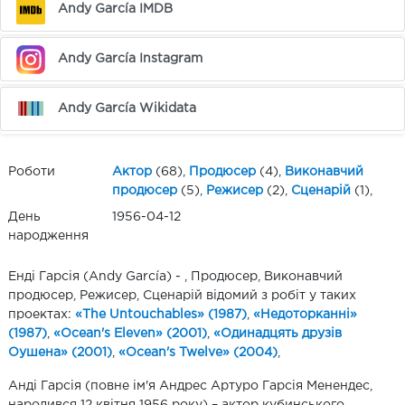
Andy García IMDB
Andy García Instagram
Andy García Wikidata
Роботи
Актор
(68),
Продюсер
(4),
Виконавчий
продюсер
(5),
Режисер
(2),
Сценарій
(1),
День
1956-04-12
народження
Енді Гарсія (Andy García) - , Продюсер, Виконавчий
продюсер, Режисер, Сценарій відомий з робіт у таких
проектах:
«The Untouchables» (1987)
,
«Недоторканні»
(1987)
,
«Ocean's Eleven» (2001)
,
«Одинадцять друзів
Оушена» (2001)
,
«Ocean's Twelve» (2004)
,
Анді Гарсія (повне ім'я Андрес Артуро Гарсія Менендес,
народився 12 квітня 1956 року) – актор кубинського