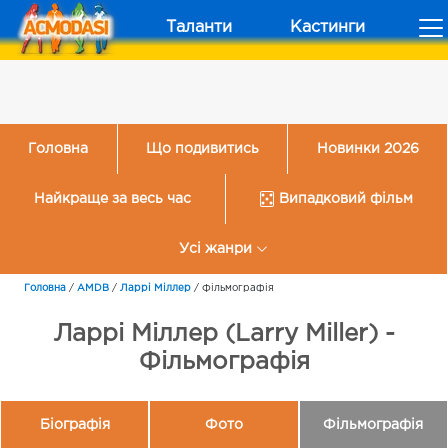
Таланти
Кастинги
Головна
Що подивитись
Новинки 2026
Найкраще за весь час
Випадковий фільм
Усі жанри
Головна
/
AMDB
/
Ларрі Міллер
/
Фільмографія
Ларрі Міллер (Larry Miller) -
Фільмографія
Біографія
Фото
Фільмографія