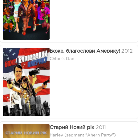
Боже, благослови Америку!
2012
Chloe's Dad
Старий Новий рік
2011
Harley (segment "Ahern Party")