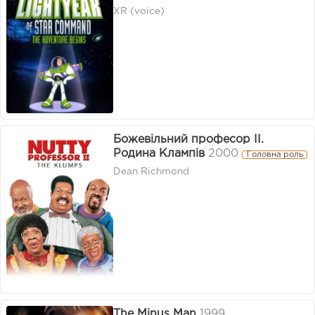
XR (voice)
Божевільний професор ІІ.
Родина Клампів
2000
Головна роль
Dean Richmond
The Minus Man
1999