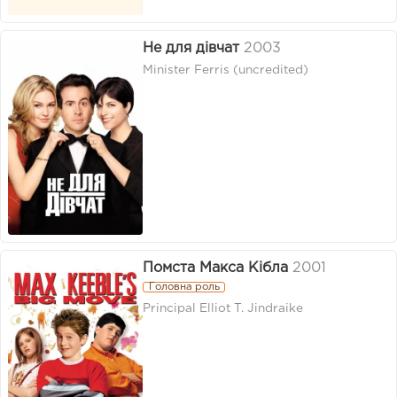
Не для дівчат
2003
Minister Ferris (uncredited)
Помста Макса Кібла
2001
Головна роль
Principal Elliot T. Jindraike