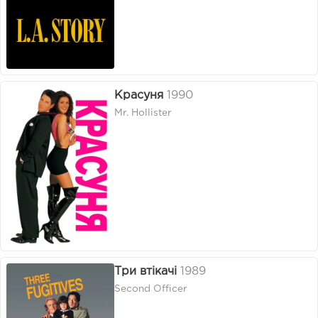
Красуня
1990
Mr. Hollister
Три втікачі
1989
Second Officer