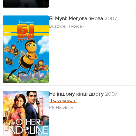
Бі Муві: Медова змова
2007
Buzzwell (voice)
На іншому кінці дроту
2007
Головна роль
Kit Hawksin