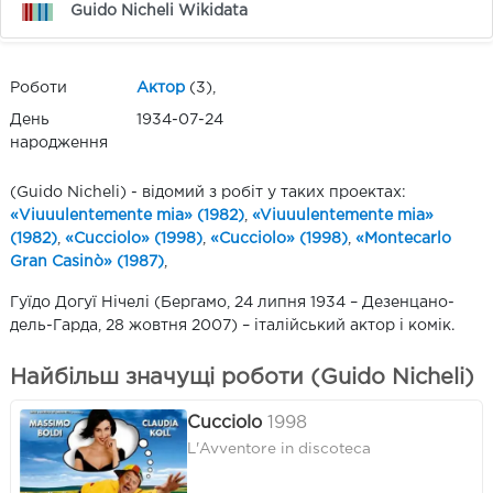
Guido Nicheli Wikidata
Роботи
Актор
(3),
День
1934-07-24
народження
(Guido Nicheli) - відомий з робіт у таких проектах:
«Viuuulentemente mia» (1982)
,
«Viuuulentemente mia»
(1982)
,
«Cucciolo» (1998)
,
«Cucciolo» (1998)
,
«Montecarlo
Gran Casinò» (1987)
,
Гуїдо Догуї Нічелі (Бергамо, 24 липня 1934 – Дезенцано-
дель-Гарда, 28 жовтня 2007) – італійський актор і комік.
Найбільш значущі роботи (Guido Nicheli)
Cucciolo
1998
L'Avventore in discoteca