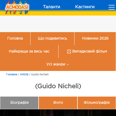
Таланти
Кастинги
Головна
Що подивитись
Новинки 2026
Найкраще за весь час
Випадковий фільм
Усі жанри
Головна
/
AMDB
/
Guido Nicheli
(Guido Nicheli)
Біографія
Фото
Фільмографія