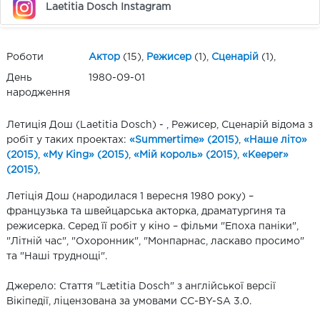
Laetitia Dosch Instagram
Роботи
Актор
(15),
Режисер
(1),
Сценарій
(1),
День
1980-09-01
народження
Летиція Дош (Laetitia Dosch) - , Режисер, Сценарій відома з
робіт у таких проектах:
«Summertime» (2015)
,
«Наше літо»
(2015)
,
«My King» (2015)
,
«Мій король» (2015)
,
«Keeper»
(2015)
,
Летіція Дош (народилася 1 вересня 1980 року) –
французька та швейцарська акторка, драматургиня та
режисерка. Серед її робіт у кіно – фільми "Епоха паніки",
"Літній час", "Охоронник", "Монпарнас, ласкаво просимо"
та "Наші труднощі".
Джерело: Стаття "Lætitia Dosch" з англійської версії
Вікіпедії, ліцензована за умовами CC-BY-SA 3.0.