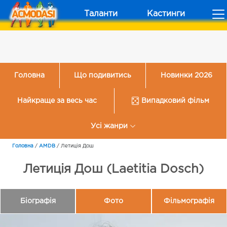
Таланти
Кастинги
Головна
Що подивитись
Новинки 2026
Найкраще за весь час
Випадковий фільм
Усі жанри
Головна
/
AMDB
/
Летиція Дош
Летиція Дош (Laetitia Dosch)
Біографія
Фото
Фільмографія