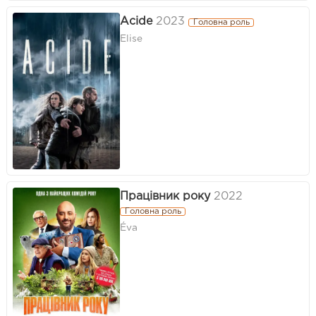
Acide
2023
Головна роль
Elise
Працівник року
2022
Головна роль
Éva