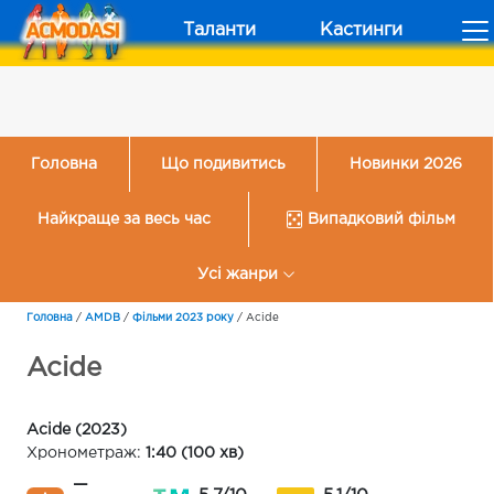
Таланти
Кастинги
Головна
Що подивитись
Новинки 2026
Найкраще за весь час
Випадковий фільм
Усі жанри
Головна
/
AMDB
/
Фільми 2023 року
/
Acide
Acide
Acide (2023)
Хронометраж:
1:40 (100 хв)
—