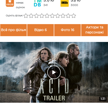
5.7/10
5.1/10
немає
341
3000
оцінок
Оцініть фільм:
Актори та
Всё про фільм
Відео 6
Фото 16
персонажі
1:31