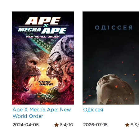
Ape X Mecha Ape: New
Одіссея
World Order
2024-04-05
8.4/10
2026-07-15
8.3