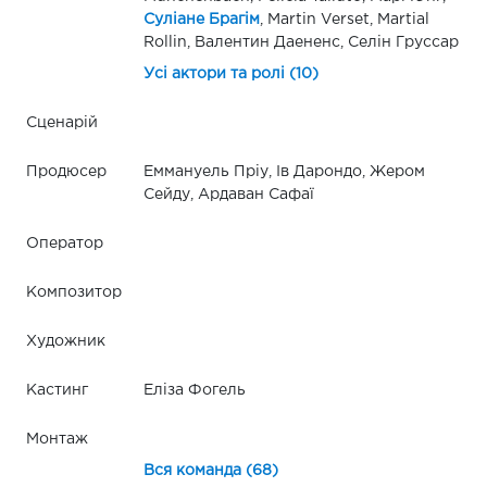
Суліане Брагім
, Martin Verset, Martial
Rollin, Валентин Даененс, Селін Груссар
Усі актори та ролі (10)
Сценарій
Продюсер
Еммануель Пріу, Ів Дарондо, Жером
Сейду, Ардаван Сафаї
Оператор
Композитор
Художник
Кастинг
Еліза Фогель
Монтаж
Вся команда (68)