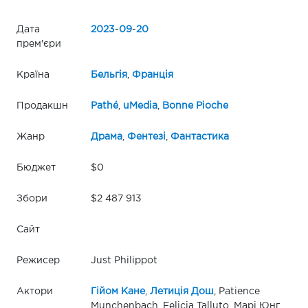
Дата
2023
-
09
-
20
прем'єри
Країна
Бельгія
,
Франція
Продакшн
Pathé
,
uMedia
,
Bonne Pioche
Жанр
Драма
,
Фентезі
,
Фантастика
Бюджет
$0
Збори
$2 487 913
Сайт
Режисер
Just Philippot
Актори
Гійом Кане
,
Летиція Дош
, Patience
Munchenbach, Felicia Talluto, Марі Юнг,