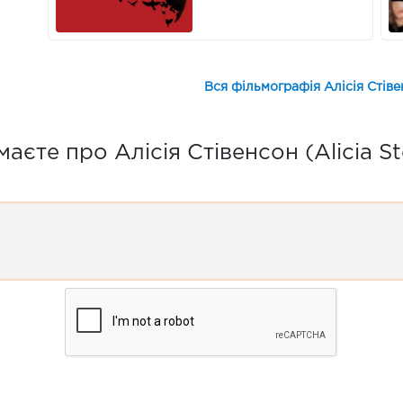
Вся фільмографія Алісія Стіве
аєте про Алісія Стівенсон (Alicia S