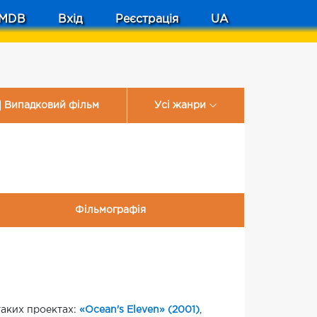
MDB
Вхід
Реєстрація
UA
Випадковий фільм
Усі жанри
Фільмографія
 таких проектах:
«Ocean's Eleven» (2001)
,