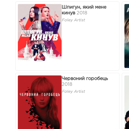
Шпигун, який мене
кинув
2018
Foley Artist
Червоний горобець
2018
Foley Artist