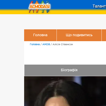
Талант
Головна
Що подивитись
Головна
/
AMDB
/
Алісія Стівенсон
Біографія