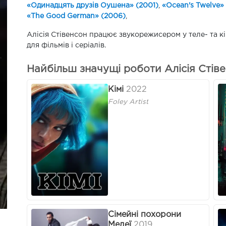
«Одинадцять друзів Оушена» (2001)
,
«Ocean's Twelve»
«The Good German» (2006)
,
Алісія Стівенсон працює звукорежисером у теле- та к
для фільмів і серіалів.
Найбільш значущі роботи Алісія Стівен
Кімі
2022
Foley Artist
Сімейні похорони
Медеї
2019