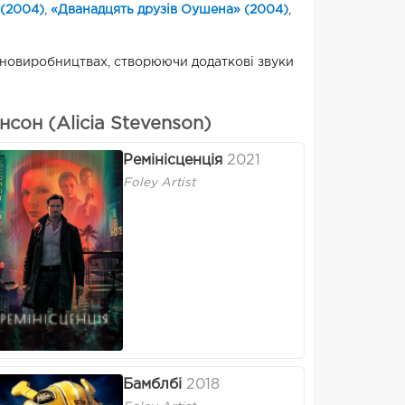
 (2004)
,
«Дванадцять друзів Оушена» (2004)
,
іновиробництвах, створюючи додаткові звуки
сон (Alicia Stevenson)
Ремінісценція
2021
Foley Artist
Бамблбі
2018