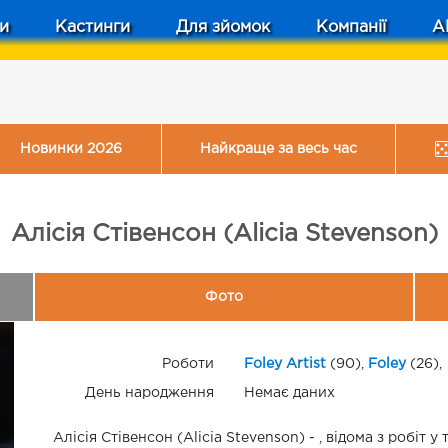
и
Кастинги
Для зйомок
Компанії
A
Новинки 2026
Найкраще за весь час
Алісія Стівенсон (Alicia Stevenson)
Фото
Роботи
Foley Artist
(90),
Foley
(26),
День народження
Немає даних
Алісія Стівенсон (Alicia Stevenson) - , відома з робіт у