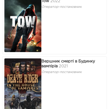
Tow
2022
Оператор-постановник
Вершник смерті в Будинку
вампірів
2021
Оператор-постановник