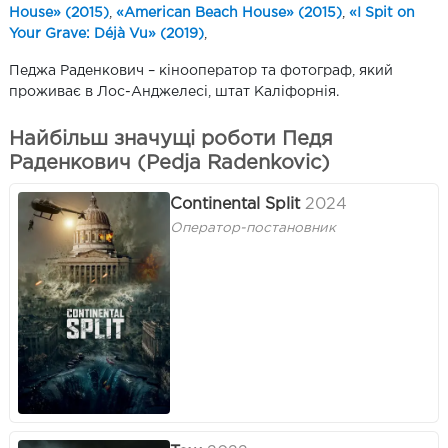
House» (2015)
,
«American Beach House» (2015)
,
«I Spit on
Your Grave: Déjà Vu» (2019)
,
Педжа Раденкович – кінооператор та фотограф, який
проживає в Лос-Анджелесі, штат Каліфорнія.
Найбільш значущі роботи Педя
Раденкович (Pedja Radenkovic)
Continental Split
2024
Оператор-постановник