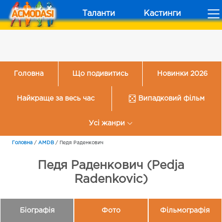
Таланти
Кастинги
Головна
Що подивитись
Новинки 2026
Найкраще за весь час
Випадковий фільм
Усі жанри
Головна
/
AMDB
/
Педя Раденкович
Педя Раденкович (Pedja
Radenkovic)
Біографія
Фото
Фільмографія