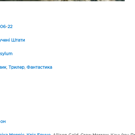
06
-
22
чені Штати
sylum
вик
,
Трилер
,
Фантастика
іон