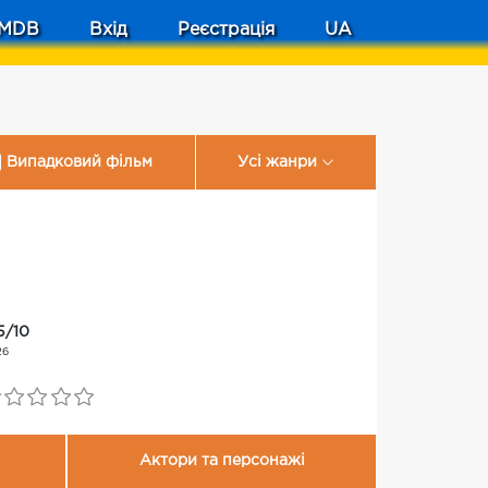
MDB
Вхід
Реєстрація
UA
Випадковий фільм
Усі жанри
5/10
26
Актори та персонажі