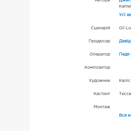
Актори
Джесс
Kamel
Усі а
Сценарій
Gil L
Продюсер
Девід
Оператор
Педя 
Композитор
Художник
Каліс
Кастинг
Тесс
Монтаж
Вся к