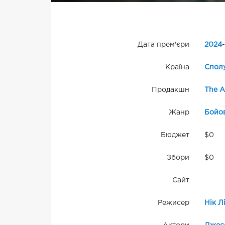
Дата прем'єри
2024
-
Країна
Сполу
Продакшн
The A
Жанр
Бойо
Бюджет
$0
Збори
$0
Сайт
Режисер
Нік Л