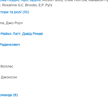
іка Морріс
,
Кріс Бруно
, Allison Gold, Crew Morrow, Каньйон Пр
, Roxanne G.C. Brooks, Е.Р. Руїз
ктори та ролі (10)
una, Джо Роуч
 Майкл Латт
,
Девід Рімаві
Раденкович
 Воллес
а Джонсон
оманда (8)