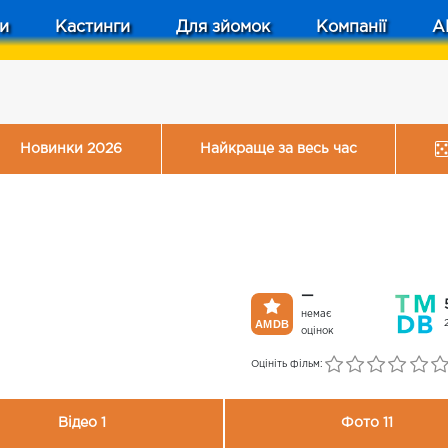
и
Кастинги
Для зйомок
Компанії
A
Новинки 2026
Найкраще за весь час
—
немає
оцінок
Оцініть фільм:
Відео 1
Фото 11