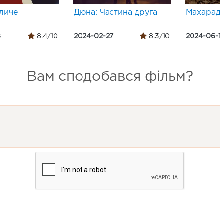
личе
Дюна: Частина друга
Махара
8
8.4/10
2024-02-27
8.3/10
2024-06-
Вам сподобався фільм?