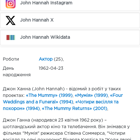
John Hannah Instagram
John Hannah X
John Hannah Wikidata
Роботи
Актор
(25),
День
1962-04-23
народження
Джон Ханна (John Hannah) - відомий з робіт у таких
проектах:
«The Mummy» (1999)
,
«Мумія» (1999)
,
«Four
Weddings and a Funeral» (1994)
,
«Чотири весілля та
похорон» (1994)
,
«The Mummy Returns» (2001)
,
Джон Ганна (народився 23 квітня 1962 року) –
шотландський актор кіно та телебачення. Він знімався у
фільмах "Мумія" режисера Стівена Соммерса, "Чотири
весілля та одні похорони" Річарда Кертіса та "Коли двері