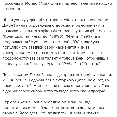
персонажа, Метью. Успіх фільму приніс Ганні міжнародне
визнання.
Після успіху у фільмі "Чотири весілля та одні похорони",
Джон Ганна продовжував створювати різноманітну та
вражаючу фільмографію. Він знімався у таких фільмах, як
"Коли двері зачиняються" (1998), "Мумія" (1999) та її
продовження "Мумія повертається" (2001), здобувши
популярність завдяки своїм харизматичним та
універсальним акторським здібностям. Крім того, він
продемонстрував свій талант у телебаченні, отримавши
похвалу за свої ролі у серіалах "Ребус" та "Спартак".
Поза екраном Джон Ганна веде приватне особисте життя.
У 1996 році він одружився з акторкою Джоанною Рот, і у
пари двоє дітей. Незважаючи на свою популярність, Ганна
відомий своєю скромністю та відданістю своїй професії.
Кар'єра Джона Ганна охоплює різні жанри, від
романтичних комедій до екшн-пригод та драматичних
серіалів. Його здатність втілювати широкий спектр