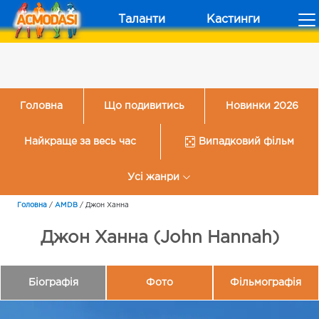
Таланти
Кастинги
Головна
Що подивитись
Новинки 2026
Найкраще за весь час
Випадковий фільм
Усі жанри
Головна
/
AMDB
/
Джон Ханна
Джон Ханна (John Hannah)
Біографія
Фото
Фільмографія