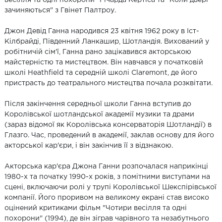
зачиняються" з Гвінет Палтроу.
Джон Девід Ганна народився 23 квітня 1962 року в Іст-
Кілбрайді, Південний Ланкашир, Шотландія. Вихований у
робітничій сім'ї, Ганна рано зацікавився акторською
майстерністю та мистецтвом. Він навчався у початковій
школі Heathfield та середній школі Claremont, де його
пристрасть до театрального мистецтва почала розквітати.
Після закінчення середньої школи Ганна вступив до
Королівської шотландської академії музики та драми
(зараз відомої як Королівська консерваторія Шотландії) в
Глазго. Час, проведений в академії, заклав основу для його
акторської кар'єри, і він закінчив її з відзнакою.
Акторська кар'єра Джона Ганни розпочалася наприкінці
1980-х та початку 1990-х років, з помітними виступами на
сцені, включаючи ролі у трупі Королівської Шекспірівської
компанії. Його проривом на великому екрані став високо
оцінений критиками фільм "Чотири весілля та одні
похорони" (1994), де він зіграв чарівного та незабутнього