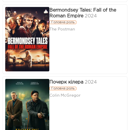
Bermondsey Tales: Fall of the
Roman Empire
2024
Головна роль
The Postman
Почерк кілера
2024
Головна роль
Colin McGregor