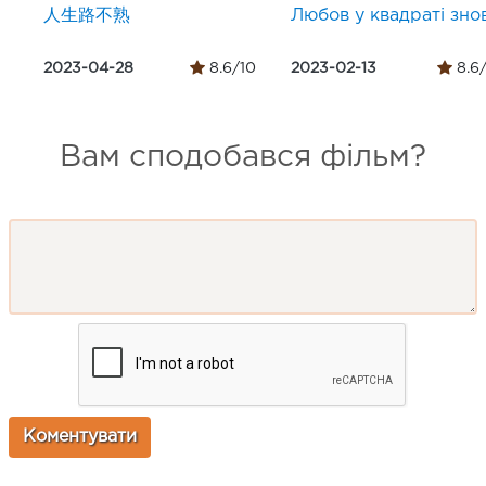
人生路不熟
Любов у квадраті зно
2023-04-28
8.6/10
2023-02-13
8.6
Вам сподобався фільм?