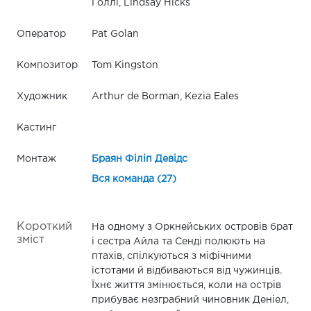
Голлі, Lindsay Hicks
Оператор
Pat Golan
Композитор
Tom Kingston
Художник
Arthur de Borman, Kezia Eales
Кастинг
Монтаж
Браян Філіп Девідс
Вся команда (27)
Короткий
На одному з Оркнейських островів брат
зміст
і сестра Айла та Сенді полюють на
птахів, спілкуються з міфічними
істотами й відбиваються від чужинців.
Їхнє життя змінюється, коли на острів
прибуває незграбний чиновник Деніел,