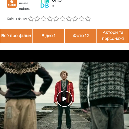
0/10
немає
0
оцінок
Оцініть фільм:
Актори та
Всё про фільм
Відео 1
Фото 12
персонажі