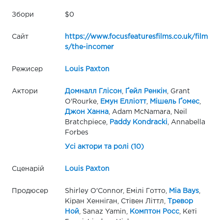
Збори
$0
Сайт
https://www.focusfeaturesfilms.co.uk/film
s/the-incomer
Режисер
Louis Paxton
Актори
Домналл Глісон
,
Ґейл Ренкін
, Grant
O'Rourke,
Емун Елліотт
,
Мішель Ґомес
,
Джон Ханна
, Adam McNamara, Neil
Bratchpiece,
Paddy Kondracki
, Annabella
Forbes
Усі актори та ролі (10)
Сценарій
Louis Paxton
Продюсер
Shirley O'Connor, Емілі Готто,
Mia Bays
,
Кіран Хенніган, Стівен Літтл,
Тревор
Ной
, Sanaz Yamin,
Комптон Росс
, Кеті