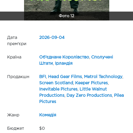
Фото 12
Дата
2026
-
09
-
04
прем'єри
Країна
Об'єднане Королівство
,
Сполучені
Штати
,
Ірландія
Продакшн
BFI
,
Head Gear Films
,
Metrol Technology
,
Screen Scotland
,
Keeper Pictures
,
Inevitable Pictures
,
Little Walnut
Productions
,
Day Zero Productions
,
Pilea
Pictures
Жанр
Комедія
Бюджет
$0