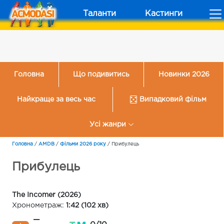
Таланти
Кастинги
Головна
Що подивитись
Новинки 2026
Найкраще за весь час
Випадковий фільм
Усі жанри
Головна
/
AMDB
/
Фільми 2026 року
/
Прибулець
Прибулець
The Incomer (2026)
Хронометраж:
1:42 (102 хв)
—