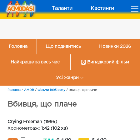
Таланти
Кастинги
Головна
Що подивитись
Новинки 2026
Найкраще за весь час
Випадковий фільм
Усі жанри
Головна
/
AMDB
/
Фільми 1995 року
/
Вбивця, що плаче
Вбивця, що плаче
Crying Freeman (1995)
Хронометраж:
1:42 (102 хв)
—