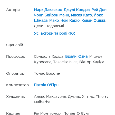
Актори
Марк Дакаскос
,
Джулі Кондра
,
Рей Дон
Чонг
,
Байрон Манн
,
Масая Като
,
Йоко
Шімада
,
Мако
,
Чекі Каріо
,
Кеван Оцджі
,
Деббі Подовські
Усі актори та ролі (10)
Сценарій
Продюсер
Семюель Хадіда,
Браян Юзна
, Міцуру
Куросава, Такасіге Ічісе, Віктор Хадіда
Оператор
Томас Берстін
Композитор
Патрік О'Гірн
Художник
Алекс Макдауелл, Дуглас Хіггінс, Thierry
Malherbe
Кастинг
Рік Монтгомері, Попінг О Єунґ