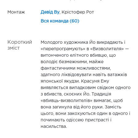
Монтаж
Девід Ву
, Крістофер Рот
Вся команда (60)
Короткий
Молодого художника Йо викрадають і
зміст
«перепрограмують» в «Визволителя» —
витонченого елітного вбивцю, що
володіє безмежними, майже
фантастичними можливостями,
здатного ліквідовувати навіть ватажків
японської якудзи. Красуня Ему
виявляється випадковим свідком одного
з вбивств, скоєних Йо. Традиція
«вбивць-визволителів» вимагає, щоб
вона загинула від його руки. Замість
цього, вони закохуються один в одного і
починають одіссею пристрасті і
насильства.