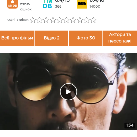
6.4/10
6.4/10
немає
366
14000
оцінок
Оцініть фільм:
Актори та
Всё про фільм
Відео 2
Фото 30
персонажі
1:34