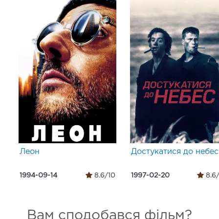
Леон
Достукатися до небес
1994-09-14
8.6/10
1997-02-20
8.6
Вам сподобався фільм?