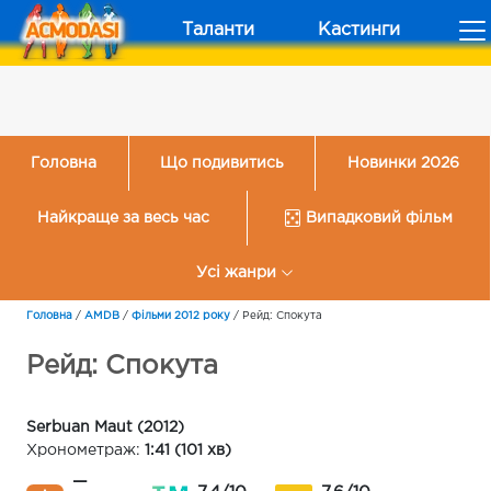
Таланти
Кастинги
Головна
Що подивитись
Новинки 2026
Найкраще за весь час
Випадковий фільм
Усі жанри
Головна
/
AMDB
/
Фільми 2012 року
/
Рейд: Спокута
Рейд: Спокута
Serbuan Maut (2012)
Хронометраж:
1:41 (101 хв)
—