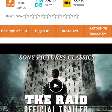
7.4/10
7.6/10
немає
3957
229000
оцінок
Оцініть фільм:
Актори та
Всё про фільм
Відео 18
Фото 128
персонажі