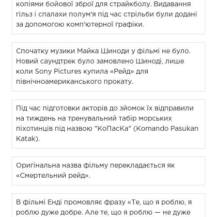
копіями бойової зброї для страйкболу. Видавання
гільз і спалахи полум'я під час стрільби були додані
за допомогою комп'ютерної графіки.
Спочатку музики Майка Шиноди у фільмі не було.
Новий саундтрек було замовлено Шиноді, лише
коли Sony Pictures купила «Рейд» для
північноамериканського прокату.
Під час підготовки акторів до зйомок їх відправили
на тиждень на тренувальний табір морських
піхотинців під назвою "КоПасКа" (Komando Pasukan
Katak).
Оригінальна назва фільму перекладається як
«Смертельний рейд».
В фільмі Енді промовляє фразу «Те, що я роблю, я
роблю дуже добре. Але те, що я роблю — не дуже