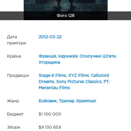
Фото 128
Дата
2012
-
03
-
22
прем'єри
Країна
Франція
,
Індонезія
,
Сполучені Штати
,
Угорщина
Продакшн
Stage 6 Films
,
XYZ Films
,
Celluloid
Dreams
,
Sony Pictures Classics
,
PT.
Merantau Films
Жанр
Бойовик
,
Трилер
,
Кримінал
Бюджет
$1 100 000
Збори
$9 130 859