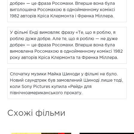
добре» — це фраза Росомахи. Вперше вона була
виголошена Росомахою в однойменному коміксі
1982 авторів Кріса Клермонта і Френка Міллера.
У фільмі Енді вимовляє фразу «Те, що я роблю, я
роблю дуже добре. Але те, що я роблю — не дуже
добре» — це фраза Росомахи. Вперше вона була
вимовлена Росомахою в однойменному коміксі 1982
року авторів Кріса Клермонта та Френка Міллера.
Спочатку музики Майка Шиноди у фільмі не було.
Новий саундтрек був замовлений Шиноді лише тоді,
коли Sony Pictures купила «Рейд» для
північноамериканського прокату.
Схожі фільми