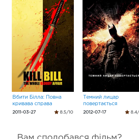
Вбити Білла: Повна
Темний лицар
кривава справа
повертається
2011-03-27
8.5/10
2012-07-17
8.4
Вам сподобався фільм?