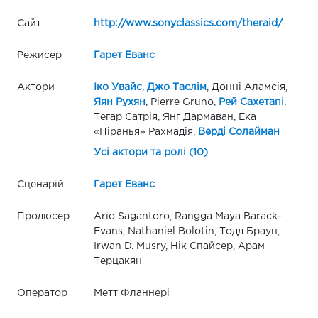
Сайт
http://www.sonyclassics.com/theraid/
Режисер
Гарет Еванс
Актори
Іко Увайс
,
Джо Таслім
, Донні Аламсія,
Яян Рухян
, Pierre Gruno,
Рей Сахетапі
,
Тегар Сатрія, Янг Дармаван, Ека
«Піранья» Рахмадія,
Верді Солайман
Усі актори та ролі (10)
Сценарій
Гарет Еванс
Продюсер
Ario Sagantoro, Rangga Maya Barack-
Evans, Nathaniel Bolotin, Тодд Браун,
Irwan D. Musry, Нік Спайсер, Арам
Терцакян
Оператор
Метт Фланнері