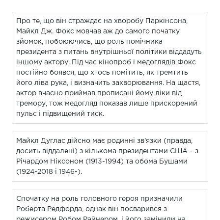
Про те, що він страждає на хворобу Паркінсона,
Майкл Дж. Фокс мовчав аж до самого початку
зйомок, побоюючись, що роль помічника
президента з питань внутрішньої політики віддадуть
іншому актору. Під час кінопроб і медоглядів Фокс
постійно боявся, що хтось помітить, як тремтить
його ліва рука, і визначить захворювання. На щастя,
актор вчасно приймав прописані йому ліки від
тремору, тож медогляд показав лише прискорений
пульс і підвищений тиск.
Майкл Дуглас дійсно має родинні зв'язки (правда,
досить віддалені) з кількома президентами США – з
Річардом Ніксоном (1913-1994) та обома Бушами
(1924-2018 і 1946-).
Спочатку на роль головного героя призначили
Роберта Редфорда, однак він посварився з
режисером Робом Райнером, і його замінили на