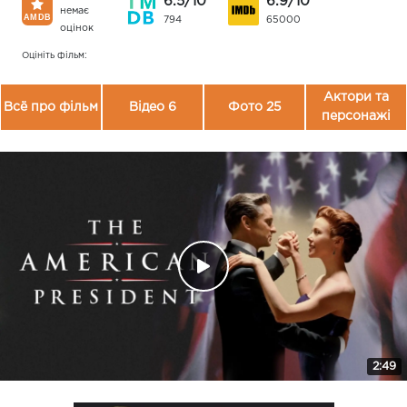
6.5/10
6.9/10
немає
794
65000
оцінок
Оцініть фільм:
Актори та
Всё про фільм
Відео 6
Фото 25
персонажі
2:49