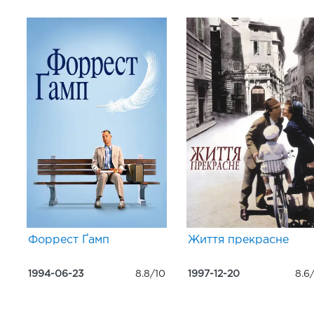
Форрест Ґамп
Життя прекрасне
1994-06-23
8.8/10
1997-12-20
8.6