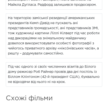
Майкла Дугласа. Редфорд залишився продюсером.
На територію заміської резиденції американських
президентів Кемп-Девід не пускають ані
представників громадськості, ані представників ЗМІ,
тож художниці картини Ліллі Кілверт під час роботи
над декораціями на знімальному майданчику
довелося використовувати особисті фотографії з
чийогось приватного архіву «ніксóнівських часів», а
решту – додумувати самостійно.
Під час одного зі своїх численних візитів до Білого
дому режисер Роб Райнер провів два дні поспіль із
Біллом Клінтоном (42-й президент США), буквально
не відходячи від нього ні на крок.
Схожі фільми