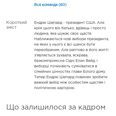
Вся команда (60)
Короткий
Ендрю Шепард - президент США. Але
зміст
крім цього він батько, вдівець і просто
людина, яка шукає своє щастя.
Наближаються нові вибори президента,
на яких у нього є всі шанси бути
переобраним. Але раптово в його житті
з'являється зухвала, яскрава,
безкомпромісна Сідні Елен Вейд, і
виборці починають сумніватися в
сімейних цінностях глави Білого дому.
Тепер Ендрю Шепард повинен зробити
важкий вибір між особистим щастям і
політичною кар'єрою.
Що залишилося за кадром