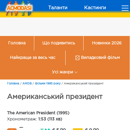
Таланти
Кастинги
Головна
Що подивитись
Новинки 2026
Найкраще за весь час
Випадковий фільм
Усі жанри
Головна
/
AMDB
/
Фільми 1995 року
/
Американський президент
Американський президент
The American President (1995)
Хронометраж:
1:53 (113 хв)
—