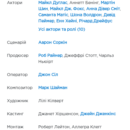
Актори
Майкл Дуглас
, Аннетт Бенінг,
Мартін
Шин
,
Майкл Дж. Фокс
,
Анна Дівер Сміт
,
Саманта Матіс
,
Шона Волдрон
,
Девід
Пеймер
,
Енн Хейні
,
Річард Дрейфус
Усі актори та ролі (10)
Сценарій
Аарон Соркін
Продюсер
Роб Райнер
, Джеффрі Стотт, Чарльз
Ньюірт
Оператор
Джон Сіл
Композитор
Марк Шайман
Художник
Лілі Кілверт
Кастинг
Джанет Хіршенсон,
Джейн Дженкінс
Монтаж
Роберт Лейтон, Аллегра Клегг