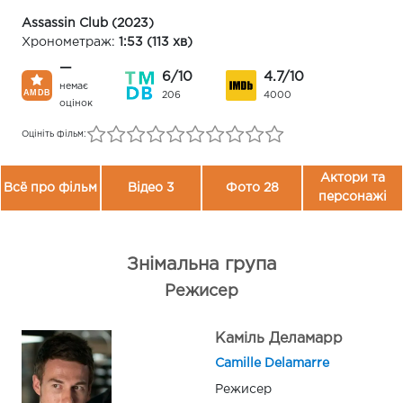
Assassin Club (2023)
Хронометраж:
1:53 (113 хв)
—
6/10
4.7/10
немає
206
4000
оцінок
Оцініть фільм:
Актори та
Всё про фільм
Відео 3
Фото 28
персонажі
Знімальна група
Режисер
Каміль Деламарр
Camille Delamarre
Режисер