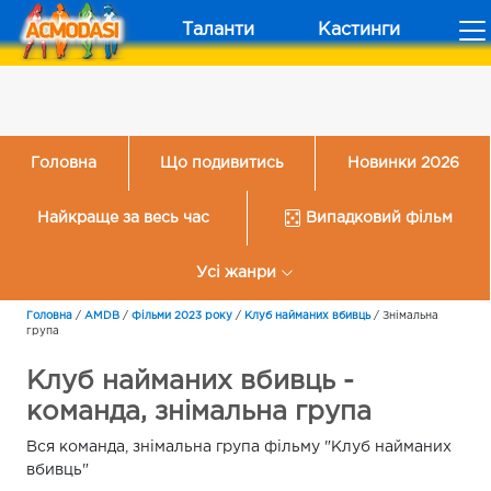
Таланти
Кастинги
Головна
Що подивитись
Новинки 2026
Найкраще за весь час
Випадковий фільм
Усі жанри
Головна
/
AMDB
/
Фільми 2023 року
/
Клуб найманих вбивць
/
Знімальна
група
Клуб найманих вбивць -
команда, знімальна група
Вся команда, знімальна група фільму "Клуб найманих
вбивць"