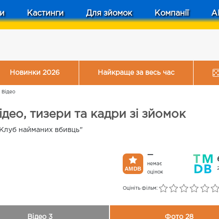
и
Кастинги
Для зйомок
Компанії
A
Новинки 2026
Найкраще за весь час
/
Відео
део, тизери та кадри зі зйомок
 "Клуб найманих вбивць"
—
немає
оцінок
Оцініть фільм:
Відео 3
Фото 28