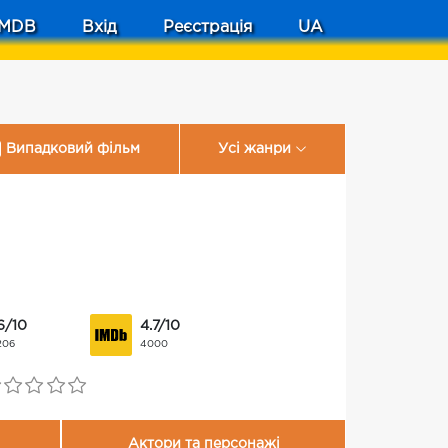
MDB
Вхід
Реєстрація
UA
Випадковий фільм
Усі жанри
6/10
4.7/10
206
4000
Актори та персонажі