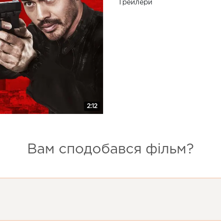
Трейлери
2:12
Вам сподобався фільм?