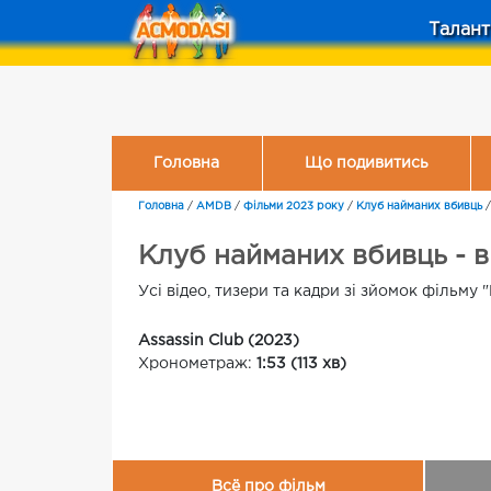
Талант
Головна
Що подивитись
Головна
/
AMDB
/
Фільми 2023 року
/
Клуб найманих вбивць
Клуб найманих вбивць - ві
Усі відео, тизери та кадри зі зйомок фільму
Assassin Club (2023)
Хронометраж:
1:53 (113 хв)
Всё про фільм