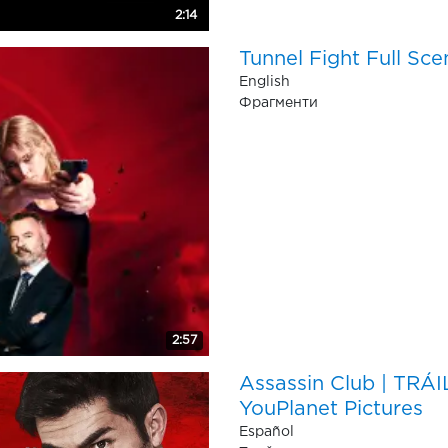
2:14
Tunnel Fight Full Sce
English
Фрагменти
2:57
Assassin Club | TRÁ
YouPlanet Pictures
Español