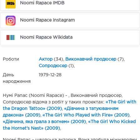
Noomi Rapace IMDB
Noomi Rapace Instagram
Noomi Rapace Wikidata
Роботи
Актор
(34),
Виконавчий продюсер
(7),
Сопродюсер
(1),
День
1979-12-28
народження
Нумі Рапас (Noomi Rapace) - , Виконавчий продюсер,
Сопродюсер відома з робіт у таких проектах:
«The Girl with
the Dragon Tattoo» (2009)
,
«Дівчина з татуюванням
дракона» (2009)
,
«The Girl Who Played with Fire» (2009)
,
«Дівчина, яка грала з вогнем» (2009)
,
«The Girl Who Kicked
the Hornet's Nest» (2009)
,
Noомі Рапас – шведська акторка. Вона здобула міжнародну