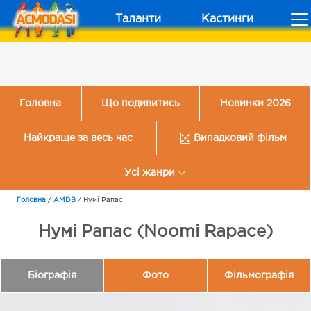
Таланти
Кастинги
Головна
Що подивитись
Новинки 2026
Найкраще за весь час
Випадковий фільм
Усі жанри
Головна
/
AMDB
/
Нумі Рапас
Нумі Рапас (Noomi Rapace)
Біографія
Фото
Фільмографія