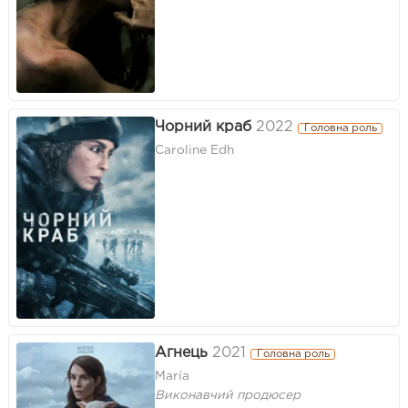
Чорний краб
2022
Головна роль
Caroline Edh
Агнець
2021
Головна роль
María
Виконавчий продюсер