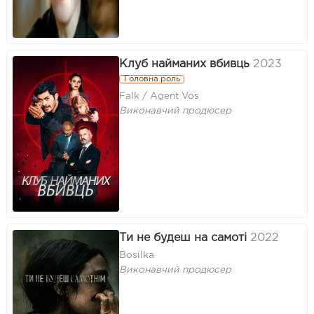
Клуб найманих вбивць
2023
Головна роль
Falk / Agent Vos
Виконавчий продюсер
Ти не будеш на самоті
2022
Bosilka
Виконавчий продюсер