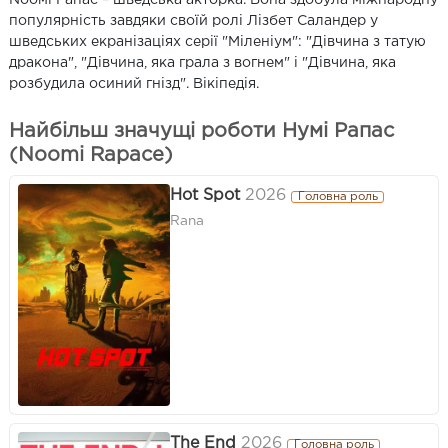
популярність завдяки своїй ролі Лізбет Саландер у
шведських екранізаціях серії "Міленіум": "Дівчина з татую
дракона", "Дівчина, яка грала з вогнем" і "Дівчина, яка
розбудила осиний гнізд". Вікіпедія.
Найбільш значущі роботи Нумі Рапас
(Noomi Rapace)
Hot Spot
2026
Головна роль
Rana
The End
2026
Головна роль