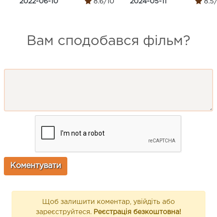
2022-06-10
8.6/10
2024-05-11
8.5
Вам сподобався фільм?
Щоб залишити коментар, увійдіть або
зареєструйтеся.
Реєстрація безкоштовна!