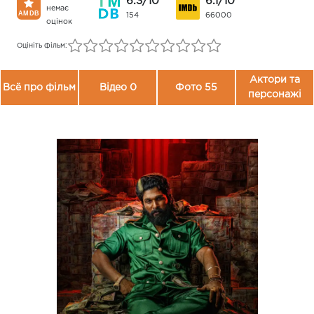
6.3/10
6.1/10
немає
154
66000
оцінок
Оцініть фільм:
Актори та
Всё про фільм
Відео 0
Фото 55
персонажі