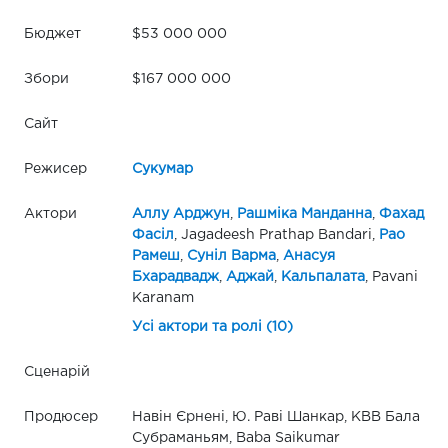
Бюджет
$53 000 000
Збори
$167 000 000
Сайт
Режисер
Сукумар
Актори
Аллу Арджун
,
Рашміка Манданна
,
Фахад
Фасіл
, Jagadeesh Prathap Bandari,
Рао
Рамеш
,
Суніл Варма
,
Анасуя
Бхарадвадж
,
Аджай
,
Кальпалата
, Pavani
Karanam
Усі актори та ролі (10)
Сценарій
Продюсер
Навін Єрнені, Ю. Раві Шанкар, КВВ Бала
Субраманьям, Baba Saikumar