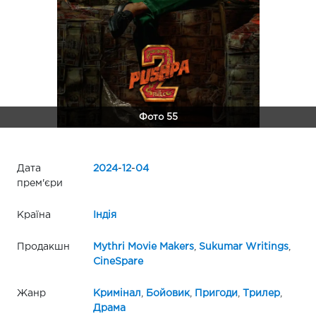
Фото 55
Дата
2024
-
12
-
04
прем'єри
Країна
Індія
Продакшн
Mythri Movie Makers
,
Sukumar Writings
,
CineSpare
Жанр
Кримінал
,
Бойовик
,
Пригоди
,
Трилер
,
Драма