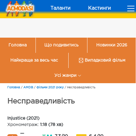
Таланти
Кастинги
Головна
Що подивитись
Новинки 2026
Найкраще за весь час
Випадковий фільм
Усі жанри
Головна
/
AMDB
/
Фільми 2021 року
/
Несправедливість
Несправедливість
Injustice (2021)
Хронометраж:
1:18 (78 хв)
—