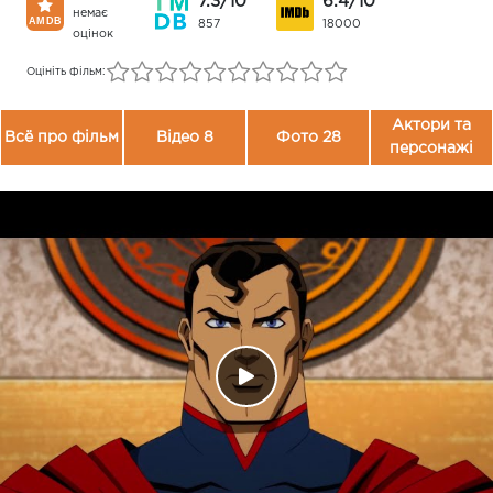
7.3/10
6.4/10
немає
857
18000
оцінок
Оцініть фільм:
Актори та
Всё про фільм
Відео 8
Фото 28
персонажі