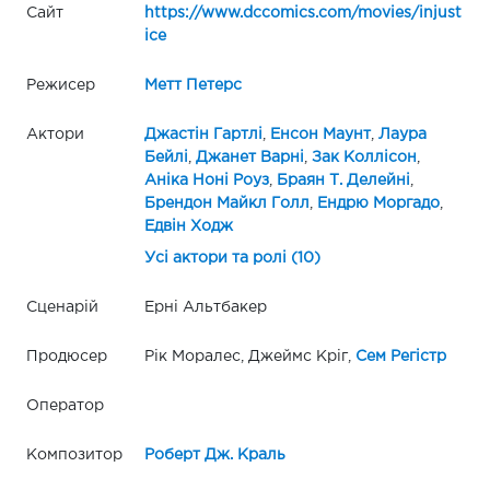
Сайт
https://www.dccomics.com/movies/injust
ice
Режисер
Метт Петерс
Актори
Джастін Гартлі
,
Енсон Маунт
,
Лаура
Бейлі
,
Джанет Варні
,
Зак Коллісон
,
Аніка Ноні Роуз
,
Браян Т. Делейні
,
Брендон Майкл Голл
,
Ендрю Моргадо
,
Едвін Ходж
Усі актори та ролі (10)
Сценарій
Ерні Альтбакер
Продюсер
Рік Моралес, Джеймс Кріг,
Сем Регістр
Оператор
Композитор
Роберт Дж. Краль