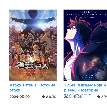
Атака Титанів: Остання
Тільки я візьму новий
атака
рівень -Повторне
пробудження-
2024-03-20
8.9/10
2024-11-26
8.7