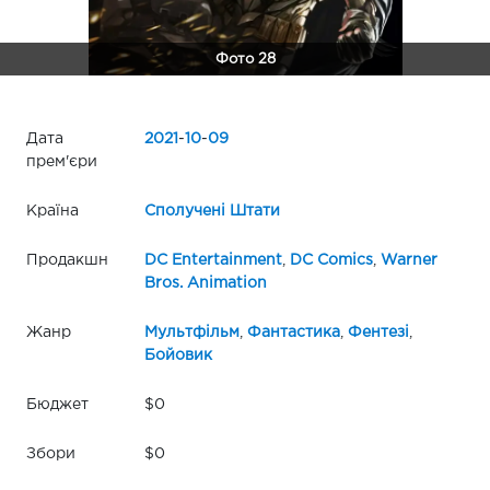
Фото 28
Дата
2021
-
10
-
09
прем'єри
Країна
Сполучені Штати
Продакшн
DC Entertainment
,
DC Comics
,
Warner
Bros. Animation
Жанр
Мультфільм
,
Фантастика
,
Фентезі
,
Бойовик
Бюджет
$0
Збори
$0