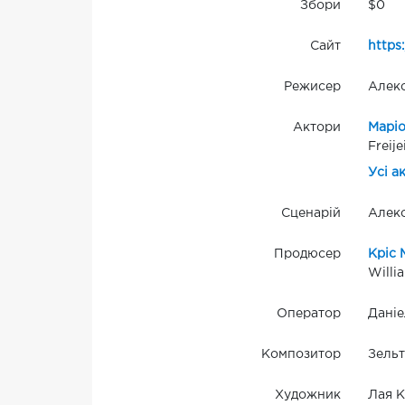
Збори
$0
Сайт
https
Режисер
Алекс
Актори
Маріо
Freije
Усі а
Сценарій
Алекс
Продюсер
Кріс 
Willi
Оператор
Даніе
Композитор
Зельт
Художник
Лая К