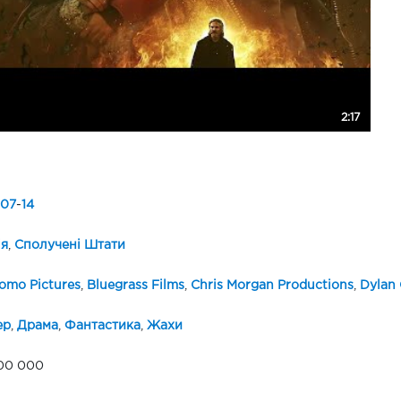
2:17
07
-
14
ія
,
Сполучені Штати
omo Pictures
,
Bluegrass Films
,
Chris Morgan Productions
,
Dylan 
ер
,
Драма
,
Фантастика
,
Жахи
00 000