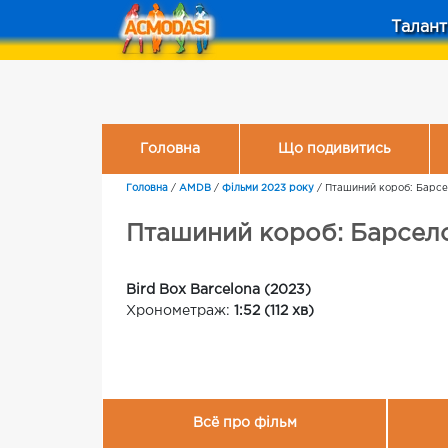
Талант
Головна
Що подивитись
Головна
/
AMDB
/
Фільми 2023 року
/
Пташиний короб: Барс
Пташиний короб: Барсел
Bird Box Barcelona (2023)
Хронометраж:
1:52 (112 хв)
Всё про фільм