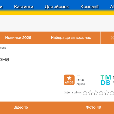
и
Кастинги
Для зйомок
Компанії
A
Новинки 2026
Найкраще за весь час
елона
она
—
немає
оцінок
Оцініть фільм:
Відео 15
Фото 49