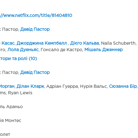
://www.netflix.com/title/81404810
 Пастор,
Девід Пастор
 Касас
,
Джорджина Кемпбелл
,
Дієго Кальва
, Naila Schuberth
iro,
Лола Дуеньяс
, Гонсало де Кастро,
Мішель Дженнер
ктори та ролі (10)
 Пастор,
Девід Пастор
Морган
,
Ділан Кларк
, Адріан Гуерра, Нурія Вальс,
Сюзанна Бір
ams, Ryan Lewis
ль Араньо
ія Монтес
олет