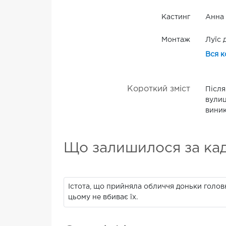
Кастинг
Анна
Монтаж
Луїс 
Вся к
Короткий зміст
Після
вулиц
виник
Що залишилося за ка
Істота, що прийняла обличчя доньки головно
цьому не вбиває їх.