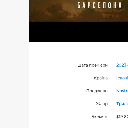
Дата прем'єри
2023
-
Країна
Іспан
Продакшн
Nostr
Жанр
Трил
Бюджет
$19 8