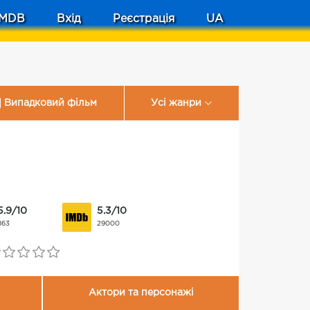
MDB
Вхід
Реєстрація
UA
Випадковий фільм
Усі жанри
5.9/10
5.3/10
863
29000
Актори та персонажі