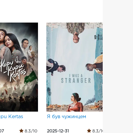
pu Kertas
Я був чужинцем
दृश्यम २
07
8.3/10
2025-12-31
8.3/10
2022-11-