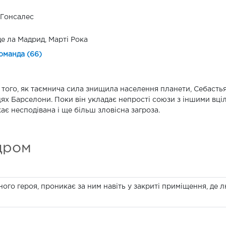
 Гонсалес
де ла Мадрид, Марті Рока
оманда (66)
 того, як таємнича сила знищила населення планети, Себаст
ях Барселони. Поки він укладає непрості союзи з іншими вцілі
ає несподівана і ще більш зловісна загроза.
дром
го героя, проникає за ним навіть у закриті приміщення, де лю