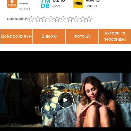
6.1/10
4.4/10
немає
2752
60000
оцінок
Оцініть фільм:
Актори та
Всё про фільм
Відео 6
Фото 25
персонажі