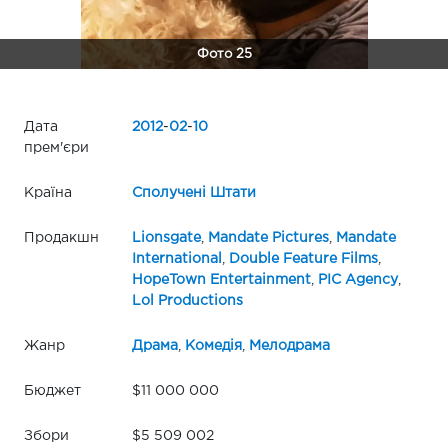
Фото 25
Дата
2012
-
02
-
10
прем'єри
Країна
Сполучені Штати
Продакшн
Lionsgate
,
Mandate Pictures
,
Mandate
International
,
Double Feature Films
,
HopeTown Entertainment
,
PIC Agency
,
Lol Productions
Жанр
Драма
,
Комедія
,
Мелодрама
Бюджет
$11 000 000
Збори
$5 509 002