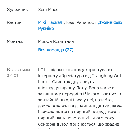
Художник
Хепі Массі
Кастинг
Мікі Паскал
, Девід Рапапорт,
Дженніфер
Рудніке
Монтаж
Мирон Керштайн
Вся команда (37)
Короткий
LOL – відома кожному користувачеві
зміст
Інтернету абревіатура від "Laughing Out
Loud". Саме так друзі звуть
шістнадцятирічну Лолу. Вона живе в
затишному передмісті Чикаго, вчиться в
звичайній школі і все у неї, начебто,
добре. Але життя дівчини-підлітка легке
і веселе лише на перший погляд. Вже в
перший день нового шкільного року
бойфренд Лол признається, що зрадив