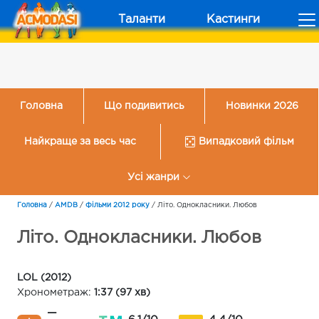
Таланти
Кастинги
Головна
Що подивитись
Новинки 2026
Найкраще за весь час
Випадковий фільм
Усі жанри
Головна
/
AMDB
/
Фільми 2012 року
/
Літо. Однокласники. Любов
Літо. Однокласники. Любов
LOL (2012)
Хронометраж:
1:37 (97 хв)
—