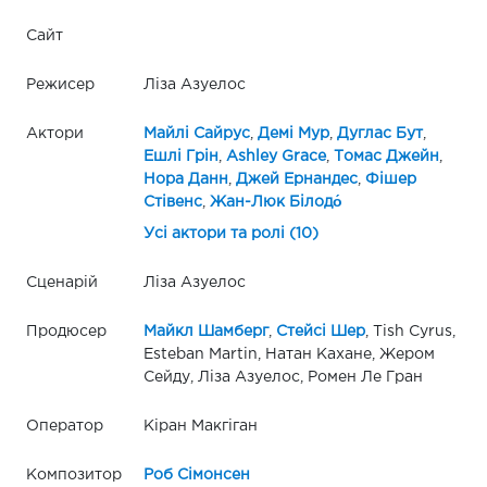
Сайт
Режисер
Ліза Азуелос
Актори
Майлі Сайрус
,
Демі Мур
,
Дуглас Бут
,
Ешлі Грін
,
Ashley Grace
,
Томас Джейн
,
Нора Данн
,
Джей Ернандес
,
Фішер
Стівенс
,
Жан-Люк Білодо́
Усі актори та ролі (10)
Сценарій
Ліза Азуелос
Продюсер
Майкл Шамберг
,
Стейсі Шер
, Tish Cyrus,
Esteban Martin, Натан Кахане, Жером
Сейду, Ліза Азуелос, Ромен Ле Гран
Оператор
Кіран Макгіган
Композитор
Роб Сімонсен