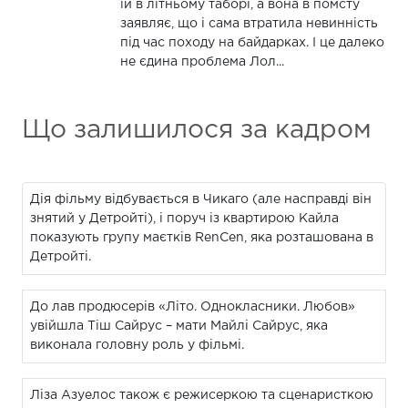
їй в літньому таборі, а вона в помсту
заявляє, що і сама втратила невинність
під час походу на байдарках. І це далеко
не єдина проблема Лол...
Що залишилося за кадром
Дія фільму відбувається в Чикаго (але насправді він
знятий у Детройті), і поруч із квартирою Кайла
показують групу маєтків RenCen, яка розташована в
Детройті.
До лав продюсерів «Літо. Однокласники. Любов»
увійшла Тіш Сайрус – мати Майлі Сайрус, яка
виконала головну роль у фільмі.
Ліза Азуелос також є режисеркою та сценаристкою