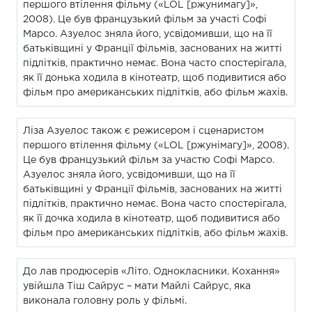
першого втілення фільму («LOL [ржунимагу]»,
2008). Це був французький фільм за участі Софі
Марсо. Азуелос зняла його, усвідомивши, що на її
батьківщині у Франції фільмів, заснованих на житті
підлітків, практично немає. Вона часто спостерігала,
як її донька ходила в кінотеатр, щоб подивитися або
фільм про американських підлітків, або фільм жахів.
Ліза Азуелос також є режисером і сценаристом
першого втілення фільму («LOL [ржунімагу]», 2008).
Це був французький фільм за участю Софі Марсо.
Азуелос зняла його, усвідомивши, що на її
батьківщині у Франції фільмів, заснованих на житті
підлітків, практично немає. Вона часто спостерігала,
як її дочка ходила в кінотеатр, щоб подивитися або
фільм про американських підлітків, або фільм жахів.
До лав продюсерів «Літо. Однокласники. Кохання»
увійшла Тіш Сайрус – мати Майлі Сайрус, яка
виконала головну роль у фільмі.