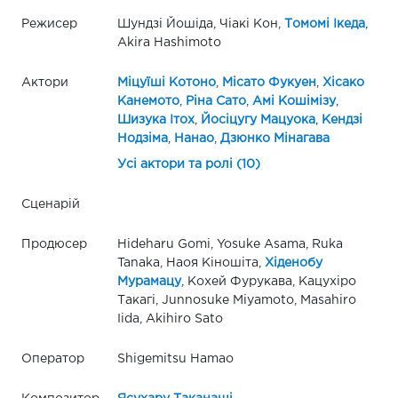
Режисер
Шундзі Йошіда, Чіакі Кон,
Томомі Ікеда
,
Akira Hashimoto
Актори
Міцуїші Котоно
,
Місато Фукуен
,
Хісако
Канемото
,
Ріна Сато
,
Амі Кошімізу
,
Шизука Ітох
,
Йосіцугу Мацуока
,
Кендзі
Нодзіма
,
Нанао
,
Дзюнко Мінагава
Усі актори та ролі (10)
Сценарій
Продюсер
Hideharu Gomi, Yosuke Asama, Ruka
Tanaka, Наоя Кіношіта,
Хіденобу
Мурамацу
, Кохей Фурукава, Кацухіро
Такагі, Junnosuke Miyamoto, Masahiro
Iida, Akihiro Sato
Оператор
Shigemitsu Hamao