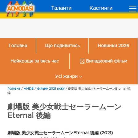
Таланти
Кастинги
Головна
Що подивитись
Новинки 2026
Найкраще за весь час
Випадковий фільм
Усі жанри
Головна
/
AMDB
/
Фільми 2021 року
/
劇場版 美少女戦士セーラームーンEternal 後
編
劇場版 美少女戦士セーラームーン
Eternal 後編
劇場版 美少女戦士セーラームーンEternal 後編 (2021)