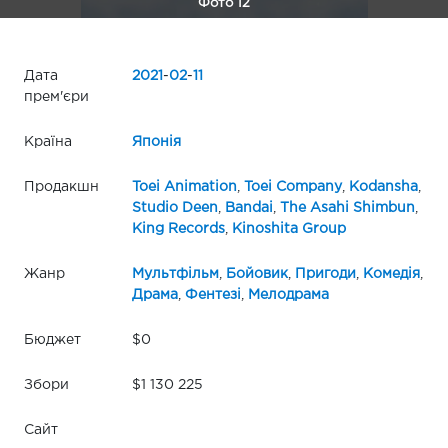
Фото 12
Дата
2021
-
02
-
11
прем'єри
Країна
Японія
Продакшн
Toei Animation
,
Toei Company
,
Kodansha
,
Studio Deen
,
Bandai
,
The Asahi Shimbun
,
King Records
,
Kinoshita Group
Жанр
Мультфільм
,
Бойовик
,
Пригоди
,
Комедія
,
Драма
,
Фентезі
,
Мелодрама
Бюджет
$0
Збори
$1 130 225
Сайт