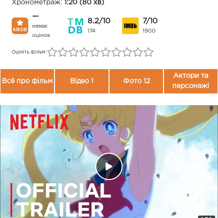
Хронометраж:
1:20 (80 хв)
—
8.2/10
7/10
немає
174
1900
оцінок
Оцініть фільм:
Актори та
Всё про фільм
Відео 1
Фото 12
персонажі