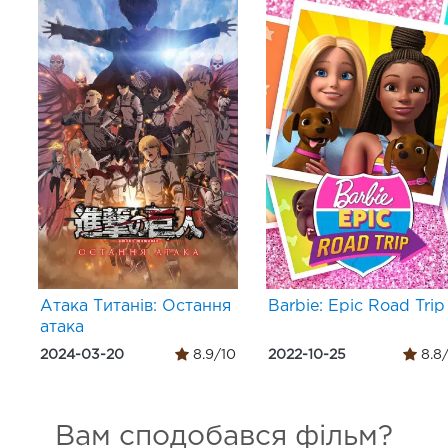
Атака Титанів: Остання
Barbie: Epic Road Trip
атака
2024-03-20
8.9/10
2022-10-25
8.8
Вам сподобався фільм?