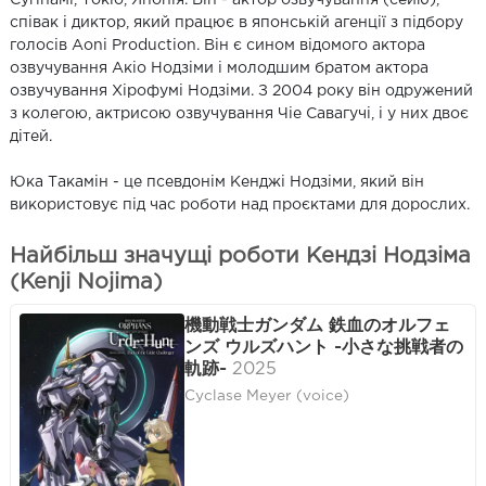
співак і диктор, який працює в японській агенції з підбору
голосів Aoni Production. Він є сином відомого актора
озвучування Акіо Нодзіми і молодшим братом актора
озвучування Хірофумі Нодзіми. З 2004 року він одружений
з колегою, актрисою озвучування Чіе Савагучі, і у них двоє
дітей.
Юка Такамін - це псевдонім Кенджі Нодзіми, який він
використовує під час роботи над проєктами для дорослих.
Найбільш значущі роботи Кендзі Нодзіма
(Kenji Nojima)
機動戦士ガンダム 鉄血のオルフェ
ンズ ウルズハント -小さな挑戦者の
軌跡-
2025
Cyclase Meyer (voice)