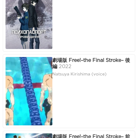
劇場版 Free!–the Final Stroke– 後
編
2022
Natsuya Kirishima (voice)
劇場版 Free!–the Final Stroke– 前