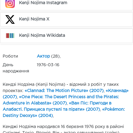
Kenji Nojima Instagram
Kenji Nojima X
Kenji Nojima Wikidata
Роботи
Актор
(28),
День
1976-03-16
народження
Кендзі Нодзіма (Kenji Nojima) - відомий з робіт у таких
проектах:
«Clannad: The Motion Picture» (2007)
,
«Кланнад»
(2007)
,
«One Piece: The Desert Princess and the Pirates:
Adventure in Alabasta» (2007)
,
«Ван Піс: Пригоди в
Алабасті. Принцеса пустелі та пірати» (2007)
,
«Pokémon:
Destiny Deoxys» (2004)
,
Кенджі Нодзіма народився 16 березня 1976 року в районі
Сугінамі, Токіо, Японія. Він - актор озвучування (сейю),