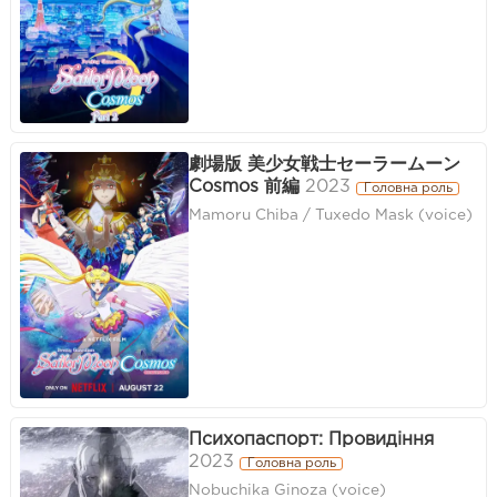
劇場版 美少女戦士セーラームーン
Cosmos 前編
2023
Головна роль
Mamoru Chiba / Tuxedo Mask (voice)
Психопаспорт: Провидіння
2023
Головна роль
Nobuchika Ginoza (voice)