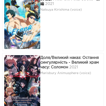
編
2021
Natsuya Kirishima (voice)
Доля/Великий наказ: Остання
сингулярність - Великий храм
часу: Соломон
2021
Marisbury Animusphere (voice)