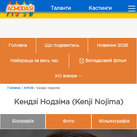
Таланти
Кастинги
Головна
Що подивитись
Новинки 2026
Найкраще за весь час
Випадковий фільм
Усі жанри
Головна
/
AMDB
/
Кендзі Нодзіма
Кендзі Нодзіма (Kenji Nojima)
Біографія
Фото
Фільмографія