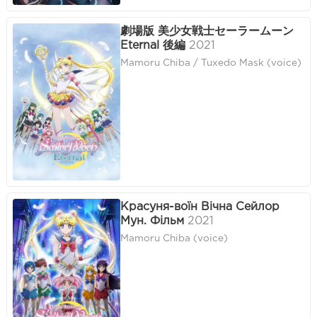
劇場版 美少女戦士セーラームーン
Eternal 後編
2021
Mamoru Chiba / Tuxedo Mask (voice)
Красуня-воїн Вічна Сейлор
Мун. Фільм
2021
Mamoru Chiba (voice)